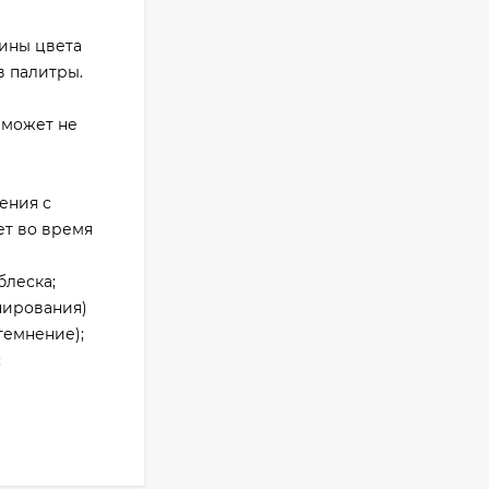
ины цвета
в палитры.
 может не
ения с
ет во время
блеска;
онирования)
темнение);
;