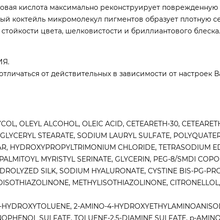
овая кислота максимально реконструирует поврежденную 
ный коктейль микромолекул пигментов образует плотную се
 стойкости цвета, шелковистости и бриллиантового блеска
Я.
отличаться от действительных в зависимости от настроек 
OL, OLEYL ALCOHOL, OLEIC ACID, CETEARETH-30, CETEARETH
 GLYCERYL STEARATE, SODIUM LAURYL SULFATE, POLYQUATER
R, HYDROXYPROPYLTRIMONIUM CHLORIDE, TETRASODIUM ED
 PALMITOYL MYRISTYL SERINATE, GLYCERIN, PEG-8/SMDI COPO
YDROLYZED SILK, SODIUM HYALURONATE, CYSTINE BIS-PG-PR
OISOTHIAZOLINONE, METHYLISOTHIAZOLINONE, CITRONELLOL
2-HYDROXYTOLUENE, 2-AMINO-4-HYDROXYETHYLAMINOANISOL
PHENOL SULFATE, TOLUENE-2,5-DIAMINE SULFATE, p-AMINO