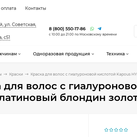
 оплата
Контакты
, ул. Советская,
8 (800) 550-17-86
с 10:00 до 21:00 по Московскому времени
, с51
жчинам
Одноразовая продукция
Техника
ы
Краски
Краска для волос с гиалуроновой кислотой Kapous HY
 для волос с гиалуронов
платиновый блондин золо