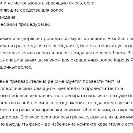
 и не использовать красящую смесь, если:
сляющие средства для волос;
еждена;
ческими процедурами.
ремени выдержки проводится эмульгирование. В мойке на
икатно распределяя по всей длине, бережно массируя по 
аситель с кожи головы и волос, придавая волосам блеск. З
сы специальным шампунем для окрашенных волос Kapous Pro
ашенных волос.
вые предварительно рекомендуется провести тест на
 аллергическим реакциям, желательно провести тест на
ого небольшое количество препарата наносится на сухую к
снела и на ней появилось раздражение, то в данном случае
 имеются раны или признаки кожных заболеваний, от окрас
 здоровья. В случае если волосы грязные, вымыть их шампун
мо высушить феном во избежание контакта красителя с ост