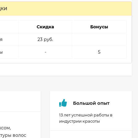
ДКИ
Скидка
Бонусы
я
23 руб.
ы
-
5
Большой опыт
13 лет успешной работы в
индустрии красоты
ксом,
ктуры волос