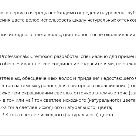
м: в первую очередь необходимо определить уровень глуб
ения цвета волос использовать шкалу натуральных оттенко
ения исходного цвета волос, цвет волос после окрашивания
rofessional»: Cremoxon разработан специально для примен
а обеспечивает лёгкое соединение с красителями, не стека
светленных, обесцвеченных волос и придания недостающего 
н в тон на тёмных уровнях, для повторного окрашивания (т
акже при окрашивании светлых оттенков в тёмные тона (за
 в тон или на 1 тон светлее исходного (натурального) цвета
2-3 тона светлее исходного (натурального) цвета;
 3-4 тона светлее исходного (натурального) цвета.