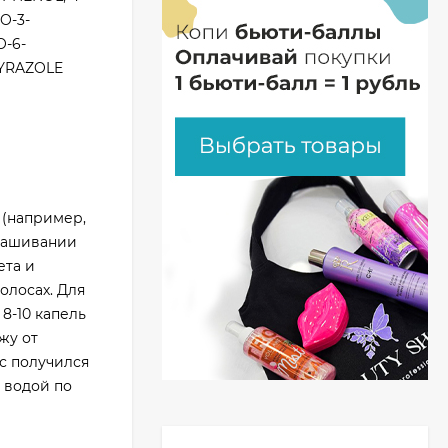
O-3-
O-6-
PYRAZOLE
 (например,
крашивании
ета и
олосах. Для
8-10 капель
жу от
с получился
 водой по