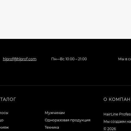
hlprof@hlprof.com
Пн—Вс 10:00 – 21:00
Мы в с
АТАЛОГ
О КОМПА
лосы
Мужчинам
HairLine Profe
цо
Одноразовая продукция
Мы создаем на
кияж
Техника
© 2026