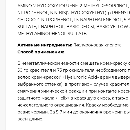
AMINO-2-HYDROXYTOLUENE, 2-METHYLRESORCINOL,
NITROPHENOL, N,N-BIS(2-HYDROXYETHYL)-p-PHENYL
CHLORO-4-NITROPHENOL, 1,5-NAPHTHALENEDIOL, 5-
SULFATE, 1-NAPHTHOL, BASIC RED 51, BASIC YELLOW
METHYLAMINOPHENOL SULFATE.
Активные ингредиенты:
Гиалуроновая кислота
Способ применения:
В неметаллической ёмкости смешать крем-краску с 
50 гр красителя и 75 гр окислителя необходимого 
волос крем-краской «Hyaluronic Acid» время выдерж
выбранного оттенка), в противном случае краситель
смягчения химической реакции при контакте краси
защитного масла «Helix» в красящую смесь, а также
нежелательного окрашивания. Краску необходимо н
равномерный. За 5-7 мин до окончания времени в
всей длине.