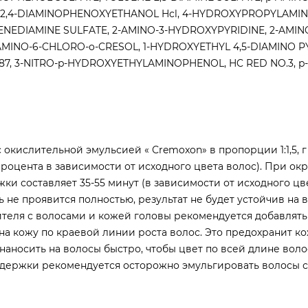
 2,4-DIAMINOPHENOXYETHANOL Hcl, 4-HYDROXYPROPYLAMIN
ENEDIAMINE SULFATE, 2-AMINO-3-HYDROXYPYRIDINE, 2-AMIN
AMINO-6-CHLORO-o-CRESOL, 1-HYDROXYETHYL 4,5-DIAMINO 
 87, 3-NITRO-p-HYDROXYETHYLAMINOPHENOL, HC RED NO.3, p-
окислительной эмульсией « Сremoxon» в пропорции 1:1,5, г
процента в зависимости от исходного цвета волос). При о
ки составляет 35-55 минут (в зависимости от исходного цв
 не проявится полностью, результат не будет устойчив на в
теля с волосами и кожей головы рекомендуется добавлять 
 на кожу по краевой линии роста волос. Это предохранит ко
аносить на волосы быстро, чтобы цвет по всей длине воло
ыдержки рекомендуется осторожно эмульгировать волосы с