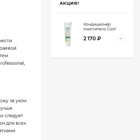
АКЦИЯ!
Кондиционер
очиститель Cool
Orange Lebel
2 170
₽
Cosmetics, 130 гр
нести
краевой
атем
fessional,
ожу за ухом
 лучше
ки следует
ем для всех
атками