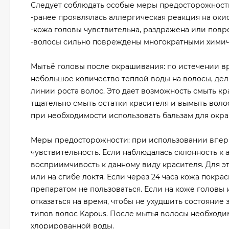
Следует соблюдать особые меры предосторожности
-ранее проявлялась аллергическая реакция на оки
-кожа головы чувствительна, раздражена или повр
-волосы сильно повреждены многократными хими
Мытьё головы после окрашивания: по истечении в
небольшое количество теплой воды на волосы, дел
линии роста волос. Это дает возможность смыть кр
тщательно смыть остатки красителя и вымыть воло
при необходимости использовать бальзам для окр
Меры предосторожности: при использовании впер
чувствительность. Если наблюдалась склонность к
восприимчивость к данному виду красителя. Для эт
или на сгибе локтя. Если через 24 часа кожа покра
препаратом не пользоваться. Если на коже головы
отказаться на время, чтобы не ухудшить состояние
типов волос Kapous. После мытья волосы необходи
хлорированной воды.