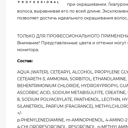
при окрашивании. Гиалурон
волоса, выравнивая его по всей длине. Эксклюзив
позволяет достичь идеального окрашивания волос,
ТОЛЬКО ДЛЯ ПРОФЕССИОНАЛЬНОГО ПРИМЕНЕНИ
Внимание! Представленные цвета и оттенки могут 
монитора.
Состав:
AQUA (WATER), CETEARYL ALCOHOL, PROPYLENE GLYC
CETEARETH-3, AMMONIA, SORBITOL, ETHANOLAMINE,
BEHENTRIMONIUM CHLORIDE, HYDROXYPROPYL GUA
ASCORBIC ACID, SODIUM METABISULFITE, CREATINE,
8, SODIUM POLYACRYLATE, PANTHENOL, LECITHIN, H
SILANETRIOL, PARFUM (FRAGRANCE), METHYLCHLOR
+/-
p-PHENYLENEDIAMINE, m-AMINOPHENOL, 4-AMINO-
4-CHLORORESORCINOL, RESORCINOL, p-METHYLAMINO