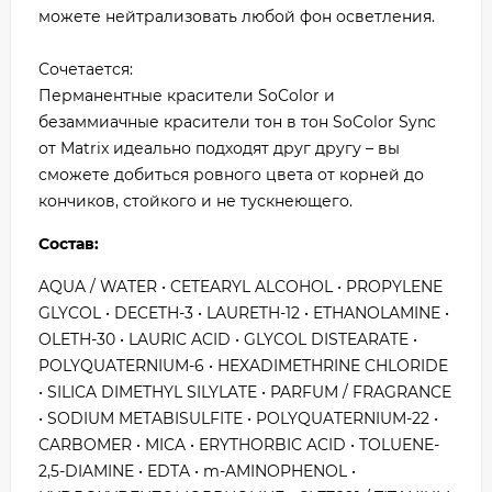
можете нейтрализовать любой фон осветления.
Сочетается:
Перманентные красители SoColor и
безаммиачные красители тон в тон SoColor Sync
от Matrix идеально подходят друг другу – вы
сможете добиться ровного цвета от корней до
кончиков, стойкого и не тускнеющего.
Состав:
AQUA / WATER • CETEARYL ALCOHOL • PROPYLENE
GLYCOL • DECETH-3 • LAURETH-12 • ETHANOLAMINE •
OLETH-30 • LAURIC ACID • GLYCOL DISTEARATE •
POLYQUATERNIUM-6 • HEXADIMETHRINE CHLORIDE
• SILICA DIMETHYL SILYLATE • PARFUM / FRAGRANCE
• SODIUM METABISULFITE • POLYQUATERNIUM-22 •
CARBOMER • MICA • ERYTHORBIC ACID • TOLUENE-
2,5-DIAMINE • EDTA • m-AMINOPHENOL •