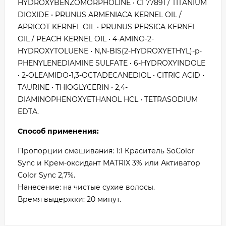
HYDROXYBENZOMORPHOLINE • CI 77891 / TITANIUM
DIOXIDE • PRUNUS ARMENIACA KERNEL OIL /
APRICOT KERNEL OIL • PRUNUS PERSICA KERNEL
OIL / PEACH KERNEL OIL • 4-AMINO-2-
HYDROXYTOLUENE • N,N-BIS(2-HYDROXYETHYL)-p-
PHENYLENEDIAMINE SULFATE • 6-HYDROXYINDOLE
• 2-OLEAMIDO-1,3-OCTADECANEDIOL • CITRIC ACID •
TAURINE • THIOGLYCERIN • 2,4-
DIAMINOPHENOXYETHANOL HCL • TETRASODIUM
EDTA.
Способ применения:
Пропорции смешивания: 1:1 Краситель SoColor
Sync и Крем-оксидант MATRIX 3% или Активатор
Color Sync 2,7%.
Нанесение: на чистые сухие волосы.
Время выдержки: 20 минут.