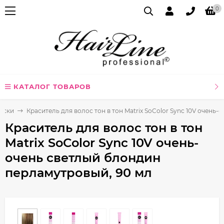
0
КАТАЛОГ ТОВАРОВ
аски
Краситель для волос тон в тон Matrix SoColor Sync 10V очень
Краситель для волос тон в тон
Matrix SoColor Sync 10V очень-
очень светлый блондин
перламутровый, 90 мл