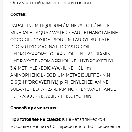
Оптимальный комфорт кожи головы.
Состав:
PARAFFINUM LIQUIDUM / MINERAL OIL / HUILE
MINERALE • AQUA / WATER / EAU • ETHANOLAMINE •
COCO-GLUCOSIDE • SODIUM LAURYL SULFATE •
PEG-40 HYDROGENATED CASTOR OIL •
HYDROXYPROPYL GUAR • TOLUENE-2,5-DIAMINE •
HYDROXYBENZOMORPHOLINE • HYDROXYETHYL-
3,4-METHYLENEDIOXYANILINE HCL • m-
AMINOPHENOL • SODIUM METABISULFITE • N,N-
BIS(2-HYDROXYETHYL)-p-PHENYLENEDIAMINE
SULFATE • EDTA • 2,4-DIAMINOPHENOXYETHANOL
HCL • ASCORBIC ACID • THIOGLYCERIN.
Способ применения:
Приготовление смеси
: в неметаллической
мисочке смешать 60 г красителя и 60 г оксидента