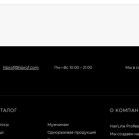
hlprof@hlprof.com
Пн—Вс 10:00 – 21:00
Мы в с
АТАЛОГ
О КОМПА
лосы
Мужчинам
HairLine Profe
цо
Одноразовая продукция
Мы создаем на