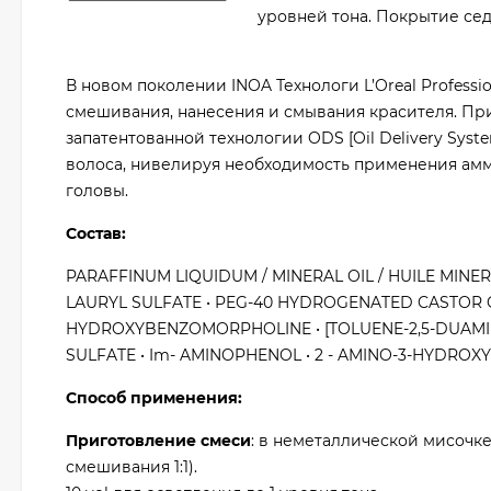
уровней тона. Покрытие сед
В новом поколении INOA Технологи L’Oreal Profess
смешивания, нанесения и смывания красителя. Пр
запатентованной технологии ODS [Oil Delivery Sys
волоса, нивелируя необходимость применения амм
головы.
Состав:
PARAFFINUM LIQUIDUM / MINERAL OIL / HUILE MIN
LAURYL SULFATE • PEG-40 HYDROGENATED CASTOR O
HYDROXYBENZOMORPHOLINE • [TOLUENE-2,5-DUAMINE
SULFATE • Im- AMINOPHENOL • 2 - AMINO-3-HYDROX
Способ применения:
Приготовление смеси
: в неметаллической мисочке
смешивания 1:1).