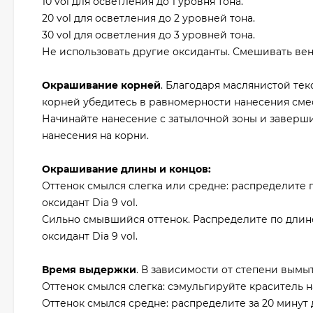
10 vol для осветления до 1 уровня тона.
20 vol для осветления до 2 уровней тона.
30 vol для осветления до 3 уровней тона.
Не использовать другие оксиданты. Смешивать венч
Окрашивание корней
. Благодаря маслянистой те
корней убедитесь в равномерности нанесения сме
Начинайте нанесение с затылочной зоны и заверш
нанесения на корни.
Окрашивание длины и концов:
Оттенок смылся слегка или средне: распределите 
оксидант Dia 9 vol.
Сильно смывшийся оттенок. Распределите по длин
оксидант Dia 9 vol.
Время выдержки
. В зависимости от степени вым
Оттенок смылся слегка: сэмульгируйте краситель на
Оттенок смылся средне: распределите за 20 минут