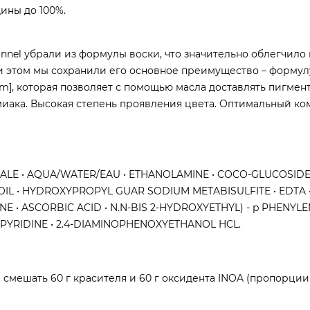
ины до 100%.
ionnel убрали из формулы воски, что значительно облегчило
и этом мы сохранили его основное преимущество – формул
tem], которая позволяет с помощью масла доставлять пигмен
иака. Высокая степень проявления цвета. Оптимальный к
ERALE • AQUA/WATER/EAU • ETHANOLAMINE • COCO-GLUCOSIDE
IL • HYDROXYPROPYL GUAR SODIUM METABISULFITE • EDTA 
 • ASCORBIC ACID • N.N-BIS 2-HYDROXYETHYL) - p PHENYL
YPYRIDINE • 2.4-DIAMINOPHENOXYETHANOL HCL.
 смешать 60 г красителя и 60 г оксидента INOA (пропорции