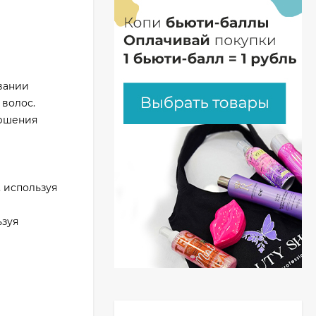
ивании
волос.
ершения
 используя
ьзуя