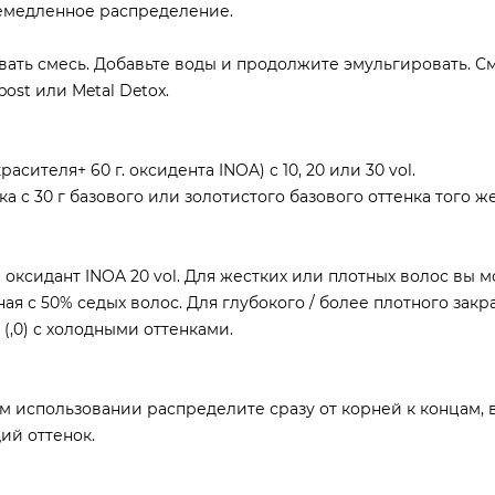
немедленное распределение.
вать смесь. Добавьте воды и продолжите эмульгировать. С
ost или Metal Detox.
сителя+ 60 г. оксидента INOA) c 10, 20 или 30 vol.
а с 30 г базового или золотистого базового оттенка того ж
оксидант INOA 20 vol. Для жестких или плотных волос вы 
ая с 50% седых волос. Для глубокого / более плотного зак
(,0) с холодными оттенками.
м использовании распределите сразу от корней к концам, 
ий оттенок.