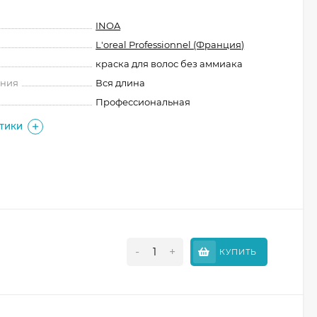
INOA
L'oreal Professionnel (Франция)
краска для волос без аммиака
ения
Вся длина
Профессиональная
СТИКИ
-
+
КУПИТЬ