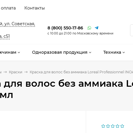
 оплата
Контакты
, ул. Советская,
8 (800) 550-17-86
с 10:00 до 21:00 по Московскому времени
, с51
жчинам
Одноразовая продукция
Техника
ы
Краски
Краска для волос без аммиака Loreal Professionnel INOA
 для волос без аммиака Lo
 мл