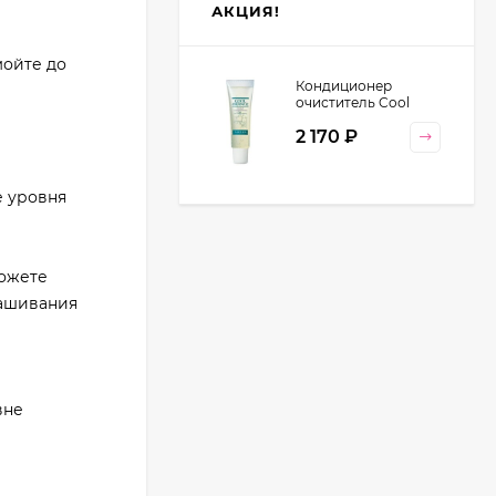
АКЦИЯ!
мойте до
Кондиционер
очиститель Cool
Orange Lebel
2 170
₽
Cosmetics, 130 гр
е уровня
можете
рашивания
вне