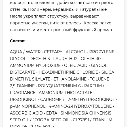
волоса, что позволяет добиться четкого и яркого
оттенка. Полимеры, керамиды и натуральные
масла укрепляют структуру, выравнивают
пористые участки, питают волосы. Краска легко
наносится и имеет приятный фруктовый аромат.
Состав:
AQUA / WATER • CETEARYL ALCOHOL • PROPYLENE
GLYCOL • DECETH-3 • LAURETH-12 • OLETH-30 •
AMMONIUM HYDROXIDE • OLEIC ACID • GLYCOL
DISTEARATE • HEXADIMETHRINE CHLORIDE • SILICA
DIMETHYL SILYLATE • ETHANOLAMINE • TOLUENE-
2,5-DIAMINE • POLYQUATERNIUM-6 • PARFUM /
FRAGRANCE • AMMONIUM THIOLACTATE •
RESORCINOL • CARBOMER • 2-METHYLRESORCINOL •
p-AMINOPHENOL • 4-AMINO-2-HYDROXYTOLUENE •
ASCORBIC ACID • EDTA • SIMMONDSIA CHINENSIS
SEED OIL / JOJOBA SEED OIL • CI 77891 / TITANIUM
DIOXIDE • 2-METHYL-5-