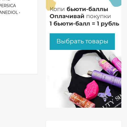
 PERSICA
ANEDIOL •