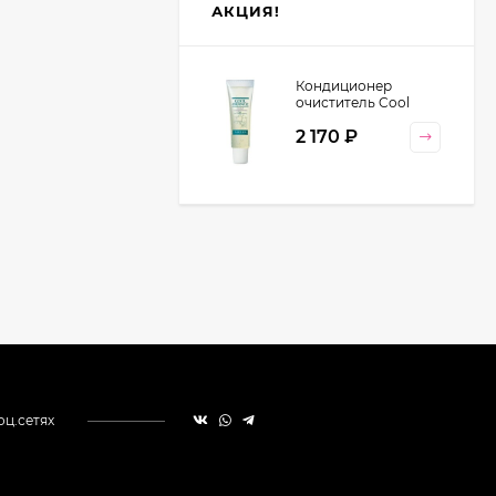
АКЦИЯ!
Кондиционер
очиститель Cool
Orange Lebel
2 170
₽
Cosmetics, 130 гр
оц.сетях