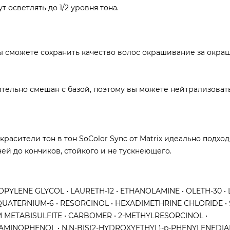
 осветлять до 1/2 уровня тона.
ы сможете сохранить качество волос окрашивание за окра
ельно смешан с базой, поэтому вы можете нейтрализоват
асители тон в тон SoColor Sync от Matrix идеально подход
ней до кончиков, стойкого и не тускнеющего.
OPYLENE GLYCOL • LAURETH-12 • ETHANOLAMINE • OLETH-30 • 
YQUATERNIUM-6 • RESORCINOL • HEXADIMETHRINE CHLORIDE • 
M METABISULFITE • CARBOMER • 2-METHYLRESORCINOL •
m-AMINOPHENOL • N,N-BIS(2-HYDROXYETHYL)-p-PHENYLENEDI