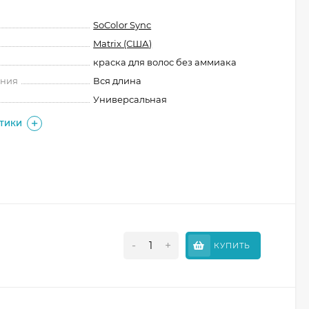
SoColor Sync
Matrix (США)
краска для волос без аммиака
ения
Вся длина
Универсальная
СТИКИ
-
+
КУПИТЬ