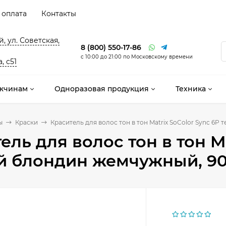
 оплата
Контакты
, ул. Советская,
8 (800) 550-17-86
с 10:00 до 21:00 по Московскому времени
, с51
жчинам
Одноразовая продукция
Техника
ы
Краски
Краситель для волос тон в тон Matrix SoColor Sync 6
ель для волос тон в тон Ma
й блондин жемчужный, 90