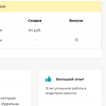
ДКИ
Скидка
Бонусы
я
64 руб.
ы
-
13
Большой опыт
13 лет успешной работы в
индустрии красоты
 который
. Идеальны