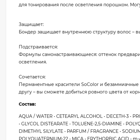
для тонирования после осветления порошком. Могут
Защищает:
Бондер защищает внутреннюю структуру волос – в
Подстраивается:
Формулы самонастраивающиеся: оттенок предварит
осветления.
Сочетается:
Перманентные красители SoColor и безаммиачные кр
другу – вы сможете добиться ровного цвета от кор
Состав:
AQUA / WATER • CETEARYL ALCOHOL • DECETH-3 • PR
• GLYCOL DISTEARATE • TOLUENE-2,5-DIAMINE • POL
DIMETHYL SILYLATE • PARFUM / FRAGRANCE • SODIU
POLYQUATERNIUM-22 • MICA • ERYTHORBIC ACID • 