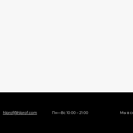
hlprof@hlprof.com
Пн—Вс 10:00 – 21:00
Мы в с