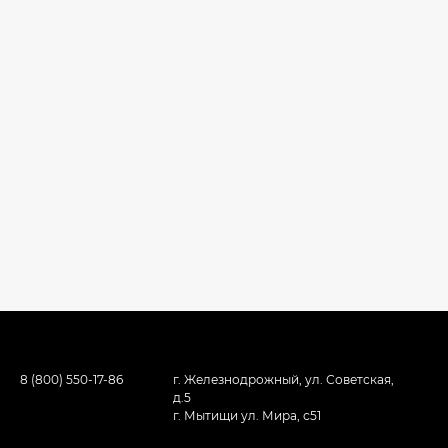
8 (800) 550-17-86
г. Железнодрожный, ул. Советская,
д.5
г. Мытищи ул. Мира, с51