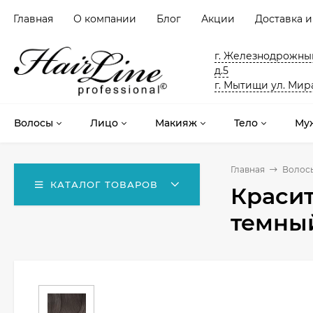
Главная
О компании
Блог
Акции
Доставка и
г. Железнодрожный
д.5
г. Мытищи ул. Мира
Волосы
Лицо
Макияж
Тело
Му
Главная
Волос
КАТАЛОГ ТОВАРОВ
Красит
темны