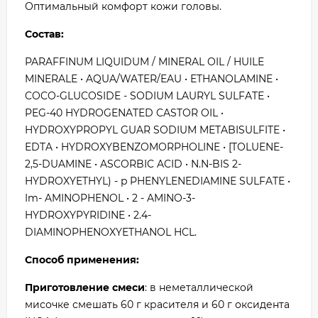
Оптимальный комфорт кожи головы.
Состав:
PARAFFINUM LIQUIDUM / MINERAL OIL / HUILE
MINERALE • AQUA/WATER/EAU • ETHANOLAMINE •
COCO-GLUCOSIDE - SODIUM LAURYL SULFATE •
PEG-40 HYDROGENATED CASTOR OIL •
HYDROXYPROPYL GUAR SODIUM METABISULFITE •
EDTA • HYDROXYBENZOMORPHOLINE • [TOLUENE-
2,5-DUAMINE • ASCORBIC ACID • N.N-BIS 2-
HYDROXYETHYL) - p PHENYLENEDIAMINE SULFATE •
Im- AMINOPHENOL • 2 - AMINO-3-
HYDROXYPYRIDINE • 2.4-
DIAMINOPHENOXYETHANOL HCL.
Способ применения:
Приготовление смеси
: в неметаллической
мисочке смешать 60 г красителя и 60 г оксидента