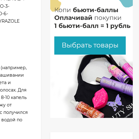
O-3-
O-6-
PYRAZOLE
 (например,
крашивании
ета и
олосах. Для
8-10 капель
жу от
с получился
 водой по