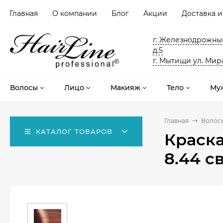
Главная
О компании
Блог
Акции
Доставка и
г. Железнодрожный
д.5
г. Мытищи ул. Мира
Волосы
Лицо
Макияж
Тело
Му
Главная
Волос
КАТАЛОГ ТОВАРОВ
Краска
8.44 с