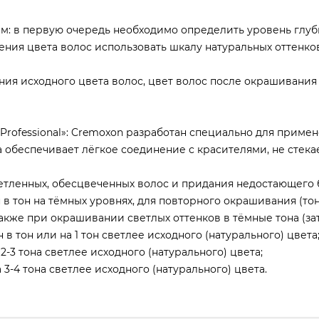
м: в первую очередь необходимо определить уровень глуб
ения цвета волос использовать шкалу натуральных оттенко
ения исходного цвета волос, цвет волос после окрашивания
rofessional»: Cremoxon разработан специально для примен
а обеспечивает лёгкое соединение с красителями, не стека
светленных, обесцвеченных волос и придания недостающего 
н в тон на тёмных уровнях, для повторного окрашивания (т
акже при окрашивании светлых оттенков в тёмные тона (за
 в тон или на 1 тон светлее исходного (натурального) цвета
2-3 тона светлее исходного (натурального) цвета;
 3-4 тона светлее исходного (натурального) цвета.