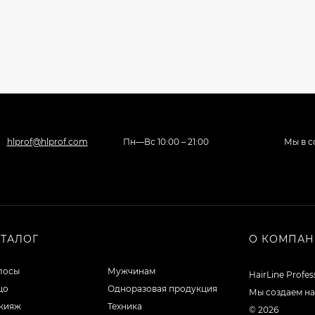
hlprof@hlprof.com
Пн—Вс 10:00 – 21:00
Мы в с
АТАЛОГ
О КОМПА
лосы
Мужчинам
HairLine Profe
цо
Одноразовая продукция
Мы создаем на
кияж
Техника
© 2026