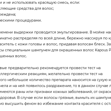
 и не использовать красящую смесь, если:
сляющие средства для волос;
реждена;
ческими процедурами.
ремени выдержки проводится эмульгирование. В мойке на
икатно распределяя по всей длине, бережно массируя по 
аситель с кожи головы и волос, придавая волосам блеск. З
сы специальным шампунем для окрашенных волос Kapous Pro
ашенных волос.
вые предварительно рекомендуется провести тест на
 аллергическим реакциям, желательно провести тест на
ого небольшое количество препарата наносится на сухую к
снела и на ней появилось раздражение, то в данном случае
 имеются раны или признаки кожных заболеваний, от окрас
 здоровья. В случае если волосы грязные, вымыть их шампун
мо высушить феном во избежание контакта красителя с ост