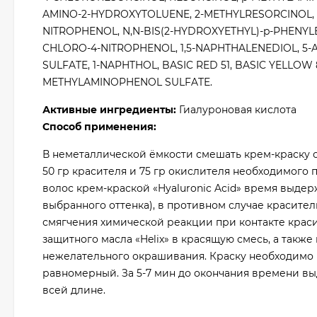
AMINO-2-HYDROXYTOLUENE, 2-METHYLRESORCINOL,
NITROPHENOL, N,N-BIS(2-HYDROXYETHYL)-p-PHENYL
CHLORO-4-NITROPHENOL, 1,5-NAPHTHALENEDIOL, 5-
SULFATE, 1-NAPHTHOL, BASIC RED 51, BASIC YELLOW
METHYLAMINOPHENOL SULFATE.
Активные ингредиенты:
Гиалуроновая кислота
Способ применения:
В неметаллической ёмкости смешать крем-краску с 
50 гр красителя и 75 гр окислителя необходимого 
волос крем-краской «Hyaluronic Acid» время выдерж
выбранного оттенка), в противном случае краситель
смягчения химической реакции при контакте краси
защитного масла «Helix» в красящую смесь, а также
нежелательного окрашивания. Краску необходимо н
равномерный. За 5-7 мин до окончания времени в
всей длине.