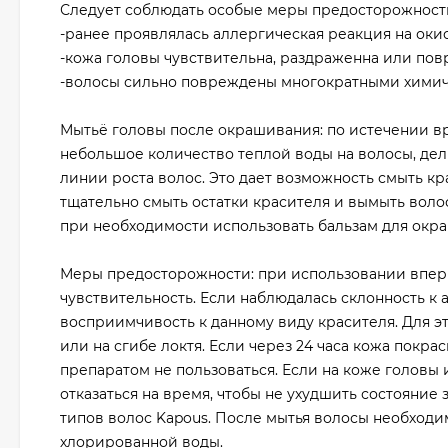
Следует соблюдать особые меры предосторожности
-ранее проявлялась аллергическая реакция на оки
-кожа головы чувствительна, раздраженна или пов
-волосы сильно повреждены многократными хими
Мытьё головы после окрашивания: по истечении в
небольшое количество теплой воды на волосы, дел
линии роста волос. Это дает возможность смыть кр
тщательно смыть остатки красителя и вымыть воло
при необходимости использовать бальзам для окр
Меры предосторожности: при использовании впер
чувствительность. Если наблюдалась склонность к
восприимчивость к данному виду красителя. Для эт
или на сгибе локтя. Если через 24 часа кожа покра
препаратом не пользоваться. Если на коже головы
отказаться на время, чтобы не ухудшить состояние
типов волос Kapous. После мытья волосы необходи
хлорированной воды.