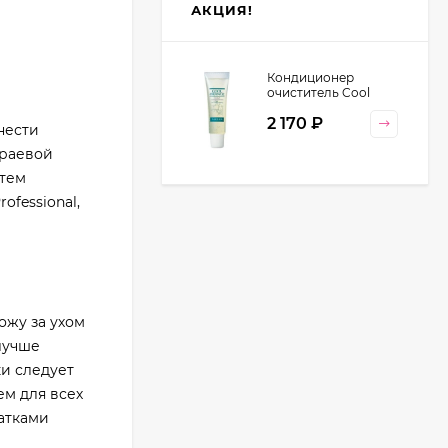
АКЦИЯ!
Кондиционер
очиститель Cool
Orange Lebel
2 170
₽
Cosmetics, 130 гр
нести
краевой
атем
fessional,
ожу за ухом
 лучше
ки следует
ем для всех
атками