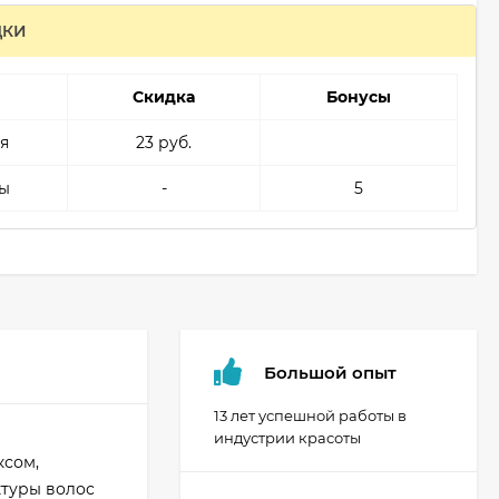
ДКИ
Скидка
Бонусы
я
23 руб.
ы
-
5
Большой опыт
13 лет успешной работы в
индустрии красоты
ксом,
ктуры волос