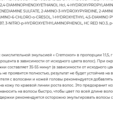
 2,4-DIAMINOPHENOXYETHANOL Hcl, 4-HYDROXYPROPYLAMIN
ENEDIAMINE SULFATE, 2-AMINO-3-HYDROXYPYRIDINE, 2-AMIN
AMINO-6-CHLORO-o-CRESOL, 1-HYDROXYETHYL 4,5-DIAMINO 
 87, 3-NITRO-p-HYDROXYETHYLAMINOPHENOL, HC RED NO.3, p-
окислительной эмульсией « Сremoxon» в пропорции 1:1,5, г
процента в зависимости от исходного цвета волос). При о
ки составляет 35-55 минут (в зависимости от исходного цв
 не проявится полностью, результат не будет устойчив на в
теля с волосами и кожей головы рекомендуется добавлять 
 на кожу по краевой линии роста волос. Это предохранит ко
аносить на волосы быстро, чтобы цвет по всей длине воло
ыдержки рекомендуется осторожно эмульгировать волосы с