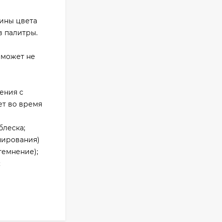
ины цвета
в палитры.
 может не
ения с
ет во время
блеска;
онирования)
темнение);
;