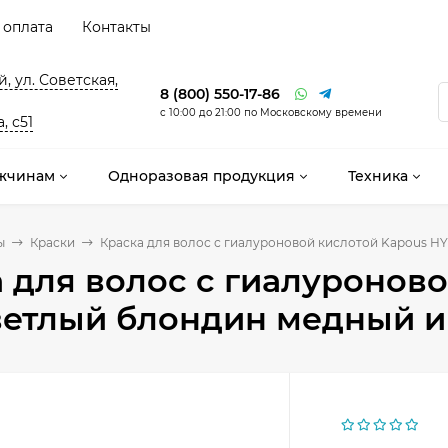
 оплата
Контакты
, ул. Советская,
8 (800) 550-17-86
с 10:00 до 21:00 по Московскому времени
, с51
жчинам
Одноразовая продукция
Техника
ы
Краски
Краска для волос с гиалуроновой кислотой Kapous HY
 для волос с гиалуронов
ветлый блондин медный и