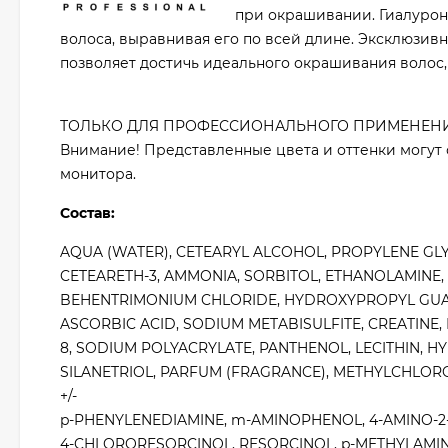
при окрашивании. Гиалурон
волоса, выравнивая его по всей длине. Эксклюзив
позволяет достичь идеального окрашивания волос,
ТОЛЬКО ДЛЯ ПРОФЕССИОНАЛЬНОГО ПРИМЕНЕНИ
Внимание! Представленные цвета и оттенки могут 
монитора.
Состав:
AQUA (WATER), CETEARYL ALCOHOL, PROPYLENE GLYC
CETEARETH-3, AMMONIA, SORBITOL, ETHANOLAMINE,
BEHENTRIMONIUM CHLORIDE, HYDROXYPROPYL GUA
ASCORBIC ACID, SODIUM METABISULFITE, CREATINE,
8, SODIUM POLYACRYLATE, PANTHENOL, LECITHIN, H
SILANETRIOL, PARFUM (FRAGRANCE), METHYLCHLOR
+/-
p-PHENYLENEDIAMINE, m-AMINOPHENOL, 4-AMINO-
4-CHLORORESORCINOL, RESORCINOL, p-METHYLAMINO