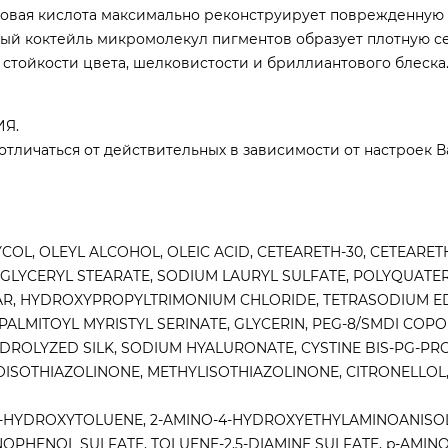
овая кислота максимально реконструирует поврежденную 
ный коктейль микромолекул пигментов образует плотную се
 стойкости цвета, шелковистости и бриллиантового блеска
Я.
отличаться от действительных в зависимости от настроек 
OL, OLEYL ALCOHOL, OLEIC ACID, CETEARETH-30, CETEARETH
 GLYCERYL STEARATE, SODIUM LAURYL SULFATE, POLYQUATER
R, HYDROXYPROPYLTRIMONIUM CHLORIDE, TETRASODIUM ED
 PALMITOYL MYRISTYL SERINATE, GLYCERIN, PEG-8/SMDI COPO
YDROLYZED SILK, SODIUM HYALURONATE, CYSTINE BIS-PG-PR
OISOTHIAZOLINONE, METHYLISOTHIAZOLINONE, CITRONELLOL
2-HYDROXYTOLUENE, 2-AMINO-4-HYDROXYETHYLAMINOANISOL
PHENOL SULFATE, TOLUENE-2,5-DIAMINE SULFATE, p-AMINO