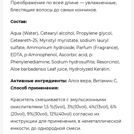
Преображение по всей длине — увлажненные,
блестящие волосы до самых кончиков.
Состав:
Aqua (Water), Cetearyl alcohol, Propylene glycol,
Ceteareth-25, Myristyl myristate, sodium lauryl
sulfate, Ammonium hydroxide, Parfum (Fragrance),
EDTA, p-Aminophenol, Ascorbic acid, p-
Phenylenediamine, Sodium hydrosulfite, Resorcinol,
Aloe barbadensis Leaf juice, Hydrolyzed Keratin.
Активные ингредиенты:
Алоэ вера, Витамин С,
Способ применения:
Краситель смешивается с эмульсионными
окислителями 1,5 %(5vol), 3%(10vol), 4%(13vol), 6%
(20vol), 9%(30vol), 12%(40vol) согласно их
инструкции для применения, в неметаллической
емкости, до однородной смеси.