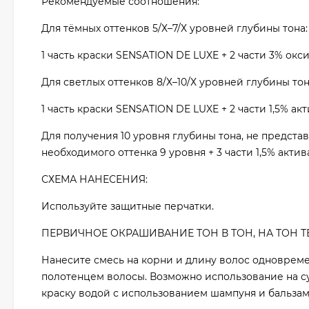
Рекомендуемые соотношения:
Для тёмных оттенков 5/Х–7/Х уровней глубины тона:
1 часть краски SENSATION DE LUXE + 2 части 3% окс
Для светлых оттенков 8/Х–10/Х уровней глубины тон
1 часть краски SENSATION DE LUXE + 2 части 1,5% а
Для получения 10 уровня глубины тона, не предста
необходимого оттенка 9 уровня + 3 части 1,5% акти
СХЕМА НАНЕСЕНИЯ:
Используйте защитные перчатки.
ПЕРВИЧНОЕ ОКРАШИВАНИЕ ТОН В ТОН, НА ТОН Т
Нанесите смесь на корни и длину волос одновре
полотенцем волосы. Возможно использование на с
краску водой с использованием шампуня и бальзам