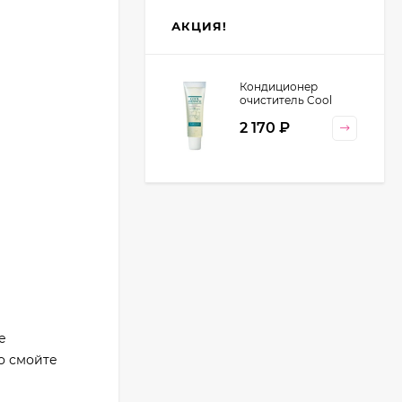
АКЦИЯ!
Кондиционер
очиститель Cool
Orange Lebel
2 170
₽
Cosmetics, 130 гр
е
о смойте