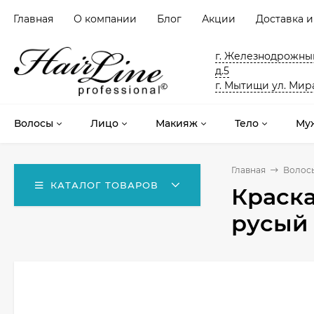
Главная
О компании
Блог
Акции
Доставка и
г. Железнодрожный
д.5
г. Мытищи ул. Мира
Волосы
Лицо
Макияж
Тело
Му
Главная
Волос
КАТАЛОГ ТОВАРОВ
Краска
русый 