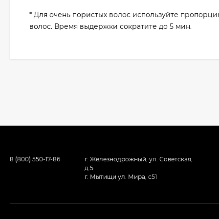
* Для очень пористых волос используйте пропорцию
волос. Время выдержки сократите до 5 мин.
8 (800) 550-17-86
г. Железнодрожный, ул. Советская,
д.5
г. Мытищи ул. Мира, с51