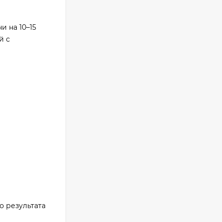
 на 10–15
й с
о результата