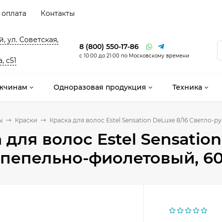
 оплата
Контакты
, ул. Советская,
8 (800) 550-17-86
с 10:00 до 21:00 по Московскому времени
, с51
жчинам
Одноразовая продукция
Техника
ы
Краски
Краска для волос Estel Sensation DeLuxe 8/16 Светло-
 для волос Estel Sensation
пепельно-фиолетовый, 6