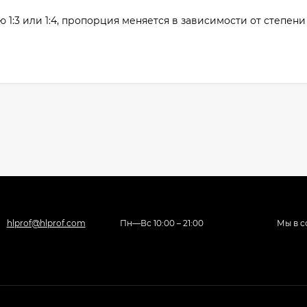
 1:3 или 1:4, пропорция меняется в зависимости от степен
hlprof@hlprof.com
Пн—Вс 10:00 – 21:00
Мы в с