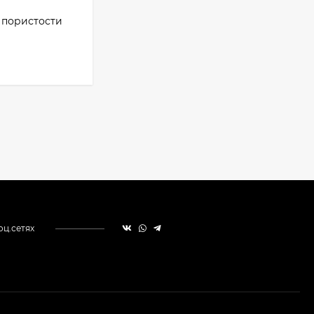
и пористости
оц.сетях