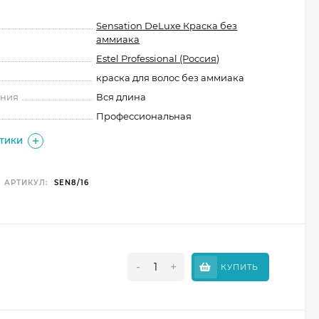
Sensation DeLuxe Краска без
аммиака
Estel Professional (Россия)
краска для волос без аммиака
ения
Вся длина
Профессиональная
СТИКИ
АРТИКУЛ:
SEN8/16
-
+
КУПИТЬ