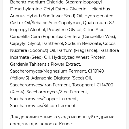
Behentrimonium Chloride, Stearamidopropyl
Dimethylamine, Cetyl Esters, Glycerin, Helianthus
Annuus Hybrid (Sunflower Seed) Oil, Hydrogenated
Castor Oil/Sebacic Acid Copolymer, Quaternium-87,
Isopropyl Alcohol, Propylene Glycol, Citric Acid,
Candelilla Cera (Euphorbia Cerifera (Candelilla) Wax),
Caprylyl Glycol, Panthenol, Sodium Benzoate, Cocos
Nucifera (Coconut) Oil, Parfum (Fragrance), Passiflora
Incarnata (Seed) Oil, Hydrolyzed Wheat Protein,
Gardenia Tahitensis Flower Extract,
Saccharomyces/Magnesium Ferment, Ci 19140
(Yellow 5), Adansonia Digitata (Seed) Oil,
Saccharomyces/Iron Ferment, Tocopherol, Ci 14700
(Red 4), Saccharomyces/Zinc Ferment,
Saccharomyces/Copper Ferment,
Saccharomyces/Silicon Ferment.
Для дополнительного ухода используйте другие
средства для волос от Keune: