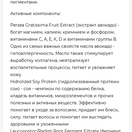
пигментами.
Активные компоненты:
Persea Gratissima Fruit Extract (экстракт авокадо) -
богат магнием, калием, кремнием и фосфором,
витаминами С, А, Е, К, D и витаминами группы В.
Одно из самых важных свойств масла авокадо -
гипоаллергенность. Масло также стимулирует
выработку коллагена, нейтрализует
воспалительные процессы, питает и увлажняет
кожу
Hidrolized Soy Protein (гидролизованный протеин
сои) - соя - чемпион по содержанию белка,
кладезь витаминов, микроэлементов и прочих
полезных и активных веществ. Эффективно
помогает в уходе за волосами, придает им блеск,
силу, питает волосы и помогает им выглядеть
здоровыми и ухоженными
Leuconostoc/Radish Root Ferment Filtrate (фермент