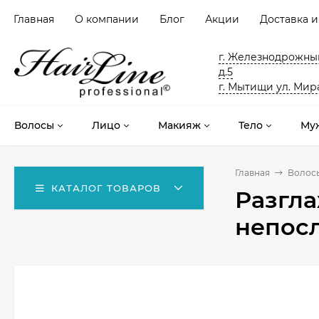
Главная
О компании
Блог
Акции
Доставка и
г. Железнодрожный
д.5
г. Мытищи ул. Мира
Волосы
Лицо
Макияж
Тело
Му
Главная
Волос
КАТАЛОГ ТОВАРОВ
Разгл
непосл