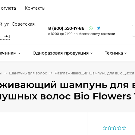
 оплата
Контакты
, ул. Советская,
8 (800) 550-17-86
с 10:00 до 21:00 по Московскому времени
, с51
жчинам
Одноразовая продукция
Техника
ы
Шампунь для волос
Разглаживающий шампунь для вьющихся и 
аживающий шампунь для 
ушных волос Bio Flowers 