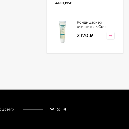
АКЦИЯ!
Кондиционер
очиститель Cool
Orange Lebel
2 170
₽
Cosmetics, 130 гр
оц.сетях