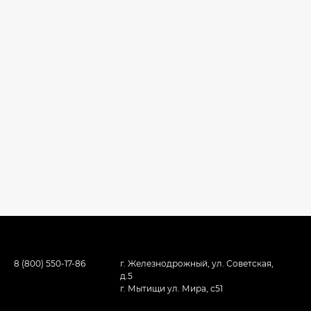
8 (800) 550-17-86
г. Железнодрожный, ул. Советская,
д.5
г. Мытищи ул. Мира, с51