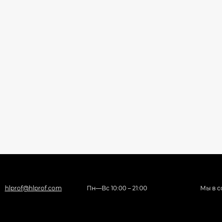
hlprof@hlprof.com
Пн—Вс 10:00 – 21:00
Мы в с