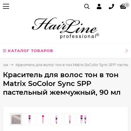
0
КАТАЛОГ ТОВАРОВ
аски
Краситель для волос тон в тон Matrix SoColor Sync SPP пасте
Краситель для волос тон в тон
Matrix SoColor Sync SPP
пастельный жемчужный, 90 мл