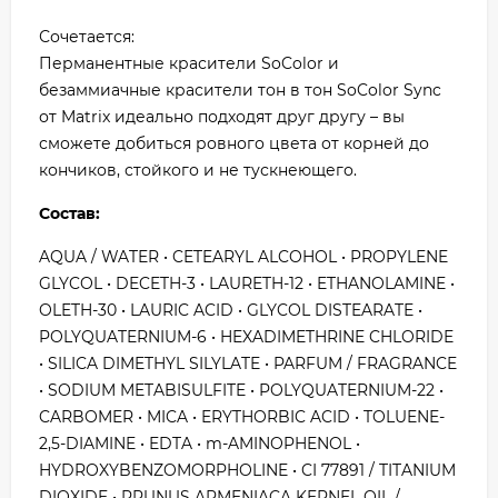
Сочетается:
Перманентные красители SoColor и
безаммиачные красители тон в тон SoColor Sync
от Matrix идеально подходят друг другу – вы
сможете добиться ровного цвета от корней до
кончиков, стойкого и не тускнеющего.
Состав:
AQUA / WATER • CETEARYL ALCOHOL • PROPYLENE
GLYCOL • DECETH-3 • LAURETH-12 • ETHANOLAMINE •
OLETH-30 • LAURIC ACID • GLYCOL DISTEARATE •
POLYQUATERNIUM-6 • HEXADIMETHRINE CHLORIDE
• SILICA DIMETHYL SILYLATE • PARFUM / FRAGRANCE
• SODIUM METABISULFITE • POLYQUATERNIUM-22 •
CARBOMER • MICA • ERYTHORBIC ACID • TOLUENE-
2,5-DIAMINE • EDTA • m-AMINOPHENOL •
HYDROXYBENZOMORPHOLINE • CI 77891 / TITANIUM
DIOXIDE • PRUNUS ARMENIACA KERNEL OIL /