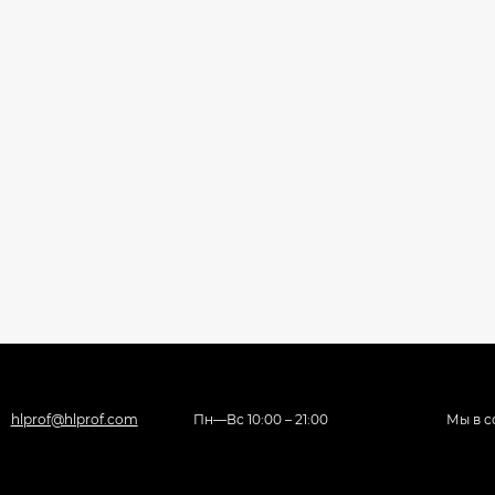
hlprof@hlprof.com
Пн—Вс 10:00 – 21:00
Мы в с