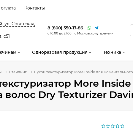
 оплата
Контакты
, ул. Советская,
8 (800) 550-17-86
с 10:00 до 21:00 по Московскому времени
, с51
жчинам
Одноразовая продукция
Техника
ы
Стайлинг
Сухой текстуризатор More Inside для моментального 
текстуризатор More Insid
 волос Dry Texturizer Davi