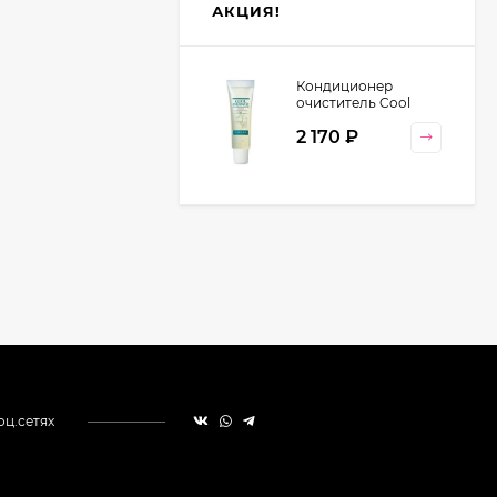
АКЦИЯ!
Кондиционер
очиститель Cool
Orange Lebel
2 170
₽
Cosmetics, 130 гр
оц.сетях