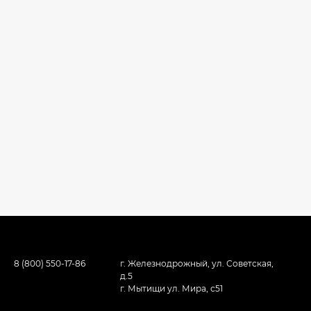
8 (800) 550-17-86
г. Железнодрожный, ул. Советская,
д.5
г. Мытищи ул. Мира, с51