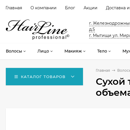
Главная
О компании
Блог
Акции
Доставка и
г. Железнодрожный
д.5
г. Мытищи ул. Мира
Волосы
Лицо
Макияж
Тело
Му
Главная
Волос
КАТАЛОГ ТОВАРОВ
Сухой 
объема