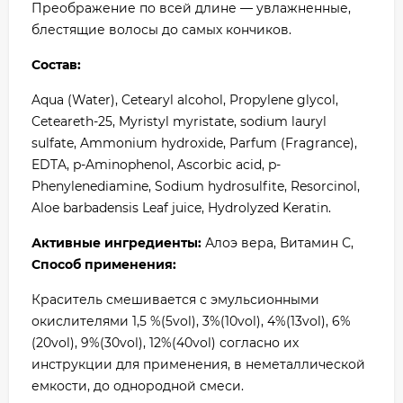
Преображение по всей длине — увлажненные,
блестящие волосы до самых кончиков.
Состав:
Aqua (Water), Cetearyl alcohol, Propylene glycol,
Ceteareth-25, Myristyl myristate, sodium lauryl
sulfate, Ammonium hydroxide, Parfum (Fragrance),
EDTA, p-Aminophenol, Ascorbic acid, p-
Phenylenediamine, Sodium hydrosulfite, Resorcinol,
Aloe barbadensis Leaf juice, Hydrolyzed Keratin.
Активные ингредиенты:
Алоэ вера, Витамин С,
Способ применения:
Краситель смешивается с эмульсионными
окислителями 1,5 %(5vol), 3%(10vol), 4%(13vol), 6%
(20vol), 9%(30vol), 12%(40vol) согласно их
инструкции для применения, в неметаллической
емкости, до однородной смеси.