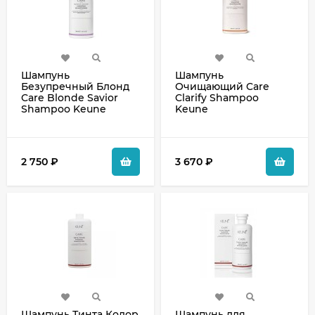
Шампунь
Шампунь
Безупречный Блонд
Очищающий Care
Care Blonde Savior
Clarify Shampoo
Shampoo Keune
Keune
2 750
₽
3 670
₽
Шампунь Тинта Колор
Шампунь для