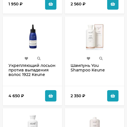
1 950
₽
2 560
₽
Укрепляющий лосьон
Шампунь You
против выпадения
Shampoo Keune
волос 1922 Keune
4 650
₽
2 350
₽