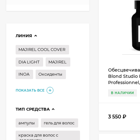
ЛИНИЯ
MAJIREL COOL COVER
DIA LIGHT
MAJIREL
Обесцвечива
INOA
Оксиденты
Blond Studio P
Professionnel,
ПОКАЗАТЬ ВСЕ
В НАЛИЧИИ
ТИП СРЕДСТВА
3 550
₽
ампулы
гель для волос
краска для волос с
аммиаком