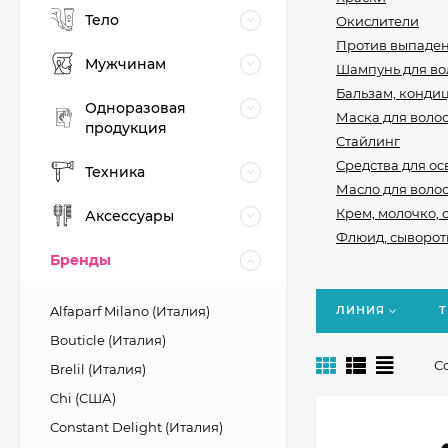
Тело
Окислители
Против выпаден
Мужчинам
Шампунь для во
Бальзам, конди
Одноразовая
Маска для воло
продукция
Стайлинг
Средства для ос
Техника
Масло для воло
Крем, молочко, 
Аксессуары
Флюид, сыворотк
Бренды
Alfaparf Milano (Италия)
ЛИНИЯ
Т
Bouticle (Италия)
С
Brelil (Италия)
Chi (США)
Constant Delight (Италия)