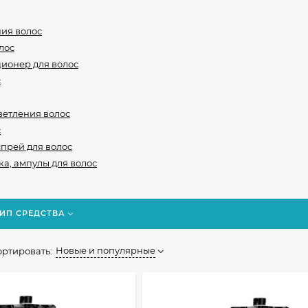
ия волос
лос
ционер для волос
с
ветления волос
с
спрей для волос
а, ампулы для волос
ИП СРЕДСТВА
Новые и популярные
ортировать: