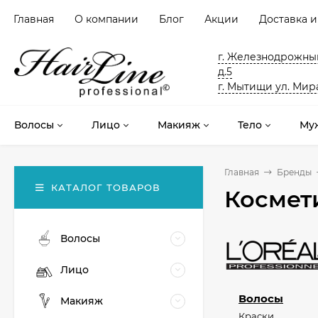
Главная
О компании
Блог
Акции
Доставка и
г. Железнодрожный
д.5
г. Мытищи ул. Мира
Волосы
Лицо
Макияж
Тело
Му
Главная
Бренды
КАТАЛОГ ТОВАРОВ
Космети
Волосы
Лицо
Волосы
Макияж
Краски