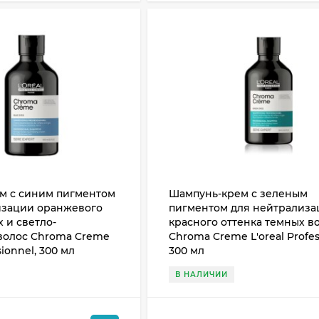
м с синим пигментом
Шампунь-крем с зеленым
изации оранжевого
пигментом для нейтрализа
х и светло-
красного оттенка темных в
волос Chroma Creme
Chroma Creme L'oreal Profes
sionnel, 300 мл
300 мл
В НАЛИЧИИ