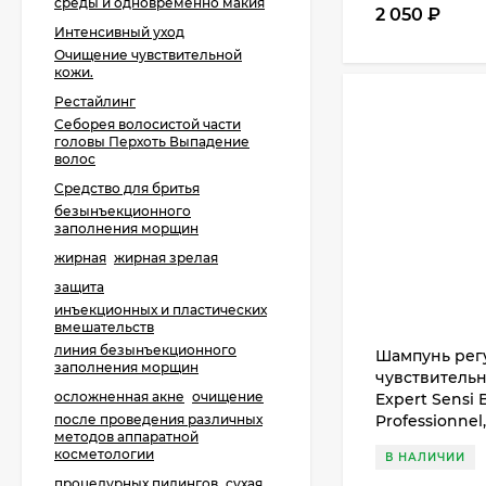
среды и одновременно макия
2 050
₽
Интенсивный уход
Очищение чувствительной
кожи.
Рестайлинг
Себорея волосистой части
головы Перхоть Выпадение
волос
Средство для бритья
безынъекционного
заполнения морщин
жирная
жирная зрелая
защита
инъекционных и пластических
вмешательств
линия безынъекционного
Шампунь рег
заполнения морщин
чувствитель
осложненная акне
очищение
Expert Sensi B
Professionnel
после проведения различных
методов аппаратной
косметологии
В НАЛИЧИИ
процедурных пилингов
сухая