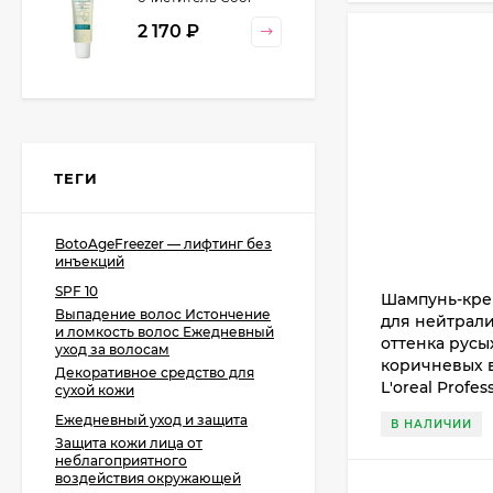
Orange Lebel
2 170
₽
Cosmetics, 130 гр
ТЕГИ
BotoAgeFreezer — лифтинг без
инъекций
SPF 10
Шампунь-кре
Выпадение волос Истончение
для нейтрал
и ломкость волос Ежедневный
оттенка русы
уход за волосам
коричневых 
Декоративное средство для
L'oreal Profes
сухой кожи
Ежедневный уход и защита
В НАЛИЧИИ
Защита кожи лица от
неблагоприятного
воздействия окружающей