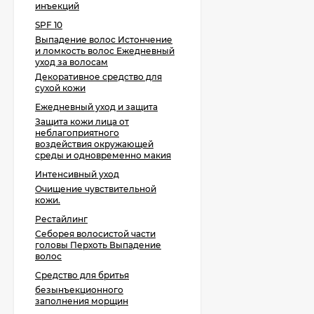
инъекций
SPF 10
Выпадение волос Истончение
и ломкость волос Ежедневный
уход за волосам
Декоративное средство для
сухой кожи
Ежедневный уход и защита
Защита кожи лица от
неблагоприятного
воздействия окружающей
среды и одновременно макия
Интенсивный уход
Очищение чувствительной
кожи.
Рестайлинг
Себорея волосистой части
головы Перхоть Выпадение
волос
Средство для бритья
безынъекционного
заполнения морщин