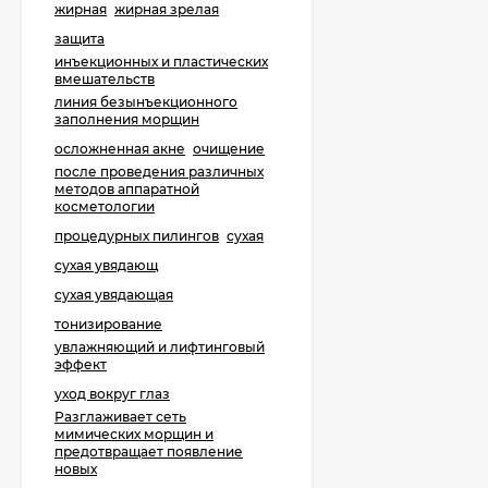
жирная
жирная зрелая
защита
инъекционных и пластических
вмешательств
линия безынъекционного
заполнения морщин
осложненная акне
очищение
после проведения различных
методов аппаратной
косметологии
процедурных пилингов
сухая
сухая увядающ
сухая увядающая
тонизирование
увлажняющий и лифтинговый
эффект
уход вокруг глаз
​Разглаживает сеть
мимических морщин и
предотвращает появление
новых