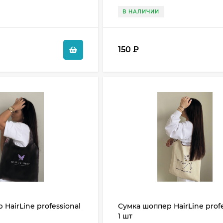
В НАЛИЧИИ
150
₽
HairLine professional
Сумка шоппер HairLine profe
1 шт