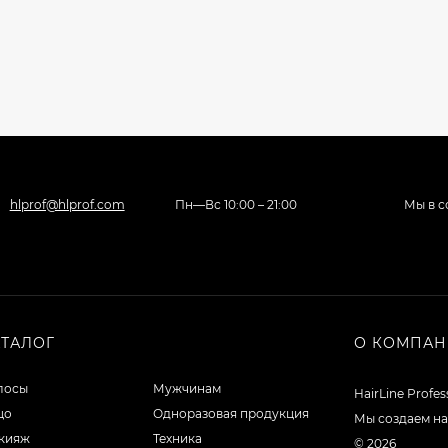
hlprof@hlprof.com
Пн—Вс 10:00 – 21:00
Мы в с
АТАЛОГ
О КОМПА
лосы
Мужчинам
HairLine Profe
цо
Одноразовая продукция
Мы создаем на
кияж
Техника
© 2026