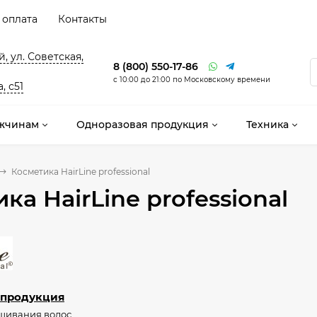
 оплата
Контакты
, ул. Советская,
8 (800) 550-17-86
с 10:00 до 21:00 по Московскому времени
, с51
жчинам
Одноразовая продукция
Техника
Косметика HairLine professional
ка HairLine professional
 продукция
шивания волос