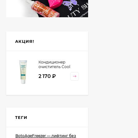
АКЦИЯ!
Кондиционер
очиститель Cool
Orange Lebel
2 170
₽
Cosmetics, 130 гр
ТЕГИ
BotoAgeFreezer — лифтинг без