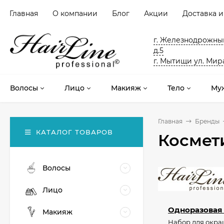
Главная
О компании
Блог
Акции
Доставка и
г. Железнодрожный
д.5
г. Мытищи ул. Мира
Волосы
Лицо
Макияж
Тело
Му
Главная
Бренды
КАТАЛОГ ТОВАРОВ
Космети
Волосы
Лицо
Одноразовая
Макияж
Набор для окра