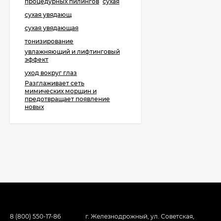
процедурных пилингов
сухая
сухая увядающ
сухая увядающая
тонизирование
увлажняющий и лифтинговый
эффект
уход вокруг глаз
​Разглаживает сеть
мимических морщин и
предотвращает появление
новых
8 (800) 550-17-86
г. Железнодрожный, ул. Советская,