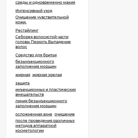
среды и одновременно макия
Интенсивный уход
Очищение чувствительной
кожи.
Рестайлинг
Себорея волосистой части
головы Перхоть Выпадение
волос
Средство для бритья
безынъекционного
заполнения морщин
жирная
жирная зрелая
защита
инъекционных и пластических
вмешательств
линия безынъекционного
заполнения морщин
осложненная акне
очищение
после проведения различных
методов аппаратной
косметологии