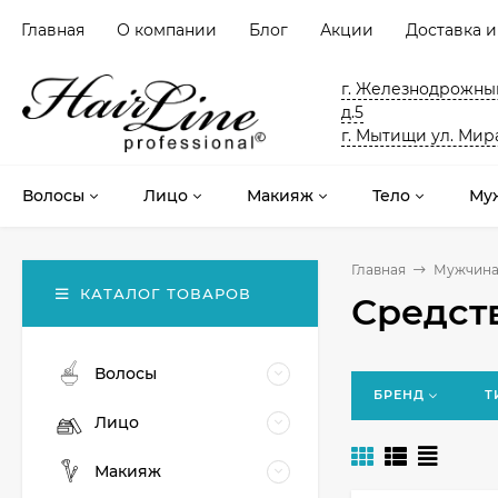
Главная
О компании
Блог
Акции
Доставка и
г. Железнодрожный
д.5
г. Мытищи ул. Мира
Волосы
Лицо
Макияж
Тело
Му
Главная
Мужчин
КАТАЛОГ ТОВАРОВ
Средст
Волосы
БРЕНД
Т
Лицо
Макияж