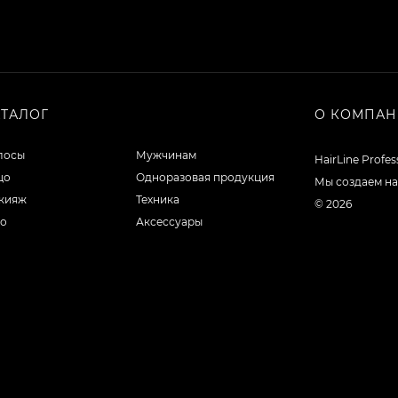
АТАЛОГ
О КОМПА
лосы
Мужчинам
HairLine Profe
цо
Одноразовая продукция
Мы создаем на
кияж
Техника
© 2026
ло
Аксессуары