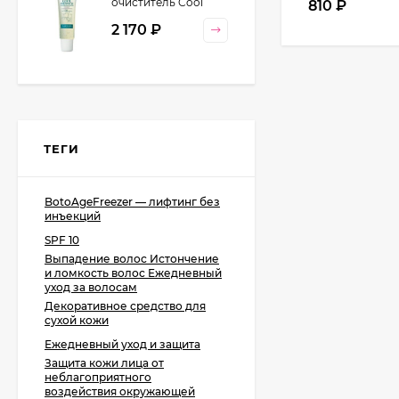
очиститель Cool
810
₽
Orange Lebel
2 170
₽
Cosmetics, 130 гр
ТЕГИ
BotoAgeFreezer — лифтинг без
инъекций
SPF 10
Выпадение волос Истончение
и ломкость волос Ежедневный
уход за волосам
Декоративное средство для
сухой кожи
Ежедневный уход и защита
Защита кожи лица от
неблагоприятного
воздействия окружающей