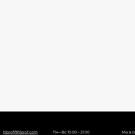
hlprof@hlprof.com
Пн—Вс 10:00 – 21:00
Мы в с