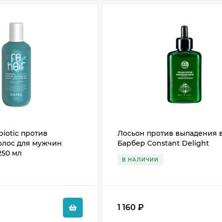
iotic против
Лосьон против выпадения 
олос для мужчин
Барбер Constant Delight
250 мл
В НАЛИЧИИ
1 160
₽