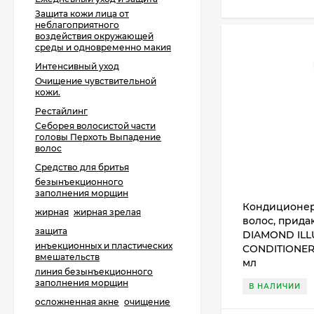
Защита кожи лица от
неблагоприятного
воздействия окружающей
среды и одновременно макия
Интенсивный уход
Очищение чувствительной
кожи.
Рестайлинг
Себорея волосистой части
головы Перхоть Выпадение
волос
Средство для бритья
безынъекционного
заполнения морщин
Кондиционер
жирная
жирная зрелая
волос, прид
защита
DIAMOND ILL
инъекционных и пластических
CONDITIONER A
вмешательств
мл
линия безынъекционного
заполнения морщин
В НАЛИЧИИ
осложненная акне
очищение