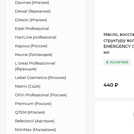
Davines (Италия)
Dewal (Германия)
Dikson (Италия)
Estel Professional
Mасло, восс
HairLine professional
структуру во
Kapous (Россия)
EMERGENCY OIL
мл
Keune (Голландия)
В НАЛИЧИИ
L'oreal Professionnel
(Франция)
Lebel Cosmetics (Япония)
440
₽
Matrix (США)
Ollin Professional (Россия)
Premium (Россия)
QTEM (Италия)
Refectocil (Австрия)
NitriMax (Малайзия)