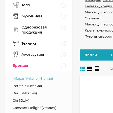
Шампунь для во
Тело
Бальзам, конди
Маска для воло
Мужчинам
Стайлинг
Масло для воло
Одноразовая
Крем, молочко, 
продукция
Флюид, сыворотк
Техника
Аксессуары
ЛИНИЯ
Т
Бренды
С
Alfaparf Milano (Италия)
Bouticle (Италия)
Brelil (Италия)
Chi (США)
Constant Delight (Италия)