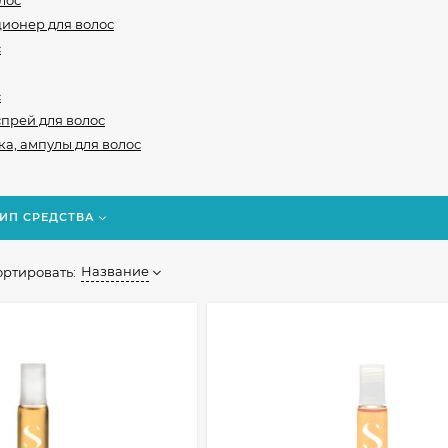
лос
ционер для волос
с
с
спрей для волос
а, ампулы для волос
ИП СРЕДСТВА
Название
ортировать: