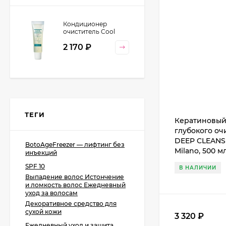
Кондиционер
очиститель Cool
Orange Lebel
2 170
₽
Cosmetics, 130 гр
ТЕГИ
Кератиновый
глубокого оч
DEEP CLEANS
BotoAgeFreezer — лифтинг без
Milano, 500 м
инъекций
SPF 10
В НАЛИЧИИ
Выпадение волос Истончение
и ломкость волос Ежедневный
уход за волосам
Декоративное средство для
сухой кожи
3 320
₽
Ежедневный уход и защита