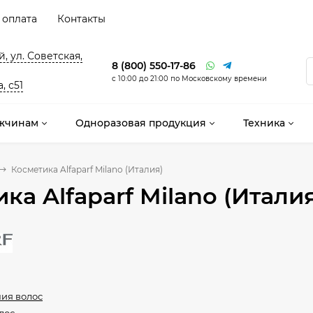
 оплата
Контакты
, ул. Советская,
8 (800) 550-17-86
с 10:00 до 21:00 по Московскому времени
, с51
жчинам
Одноразовая продукция
Техника
Косметика Alfaparf Milano (Италия)
ка Alfaparf Milano (Итали
ия волос