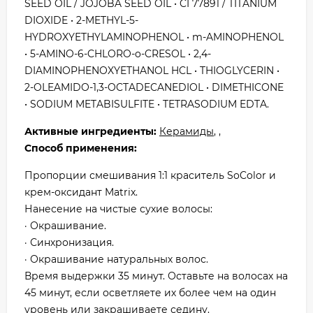
SEED OIL / JOJOBA SEED OIL • CI 77891 / TITANIUM
DIOXIDE • 2-METHYL-5-
HYDROXYETHYLAMINOPHENOL • m-AMINOPHENOL
• 5-AMINO-6-CHLORO-o-CRESOL • 2,4-
DIAMINOPHENOXYETHANOL HCL • THIOGLYCERIN •
2-OLEAMIDO-1,3-OCTADECANEDIOL • DIMETHICONE
• SODIUM METABISULFITE • TETRASODIUM EDTA.
Активные ингредиенты:
Керамиды
, ,
Способ применения:
Пропорции смешивания 1:1 краситель SoColor и
крем-оксидант Matrix.
Нанесение на чистые сухие волосы:
· Окрашивание.
· Синхронизация.
· Окрашивание натуральных волос.
Время выдержки 35 минут. Оставьте на волосах на
45 минут, если осветляете их более чем на один
уровень или закрашиваете седину.