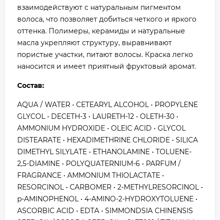
взаимодействуют с натуральным пигментом
волоса, что позволяет добиться четкого и яркого
оттенка. Полимеры, керамиды и натуральные
масла укрепляют структуру, выравнивают
пористые участки, питают волосы. Краска легко
наносится и имеет приятный фруктовый аромат.
Состав:
AQUA / WATER • CETEARYL ALCOHOL • PROPYLENE
GLYCOL • DECETH-3 • LAURETH-12 • OLETH-30 •
AMMONIUM HYDROXIDE • OLEIC ACID • GLYCOL
DISTEARATE • HEXADIMETHRINE CHLORIDE • SILICA
DIMETHYL SILYLATE • ETHANOLAMINE • TOLUENE-
2,5-DIAMINE • POLYQUATERNIUM-6 • PARFUM /
FRAGRANCE • AMMONIUM THIOLACTATE •
RESORCINOL • CARBOMER • 2-METHYLRESORCINOL •
p-AMINOPHENOL • 4-AMINO-2-HYDROXYTOLUENE •
ASCORBIC ACID • EDTA • SIMMONDSIA CHINENSIS