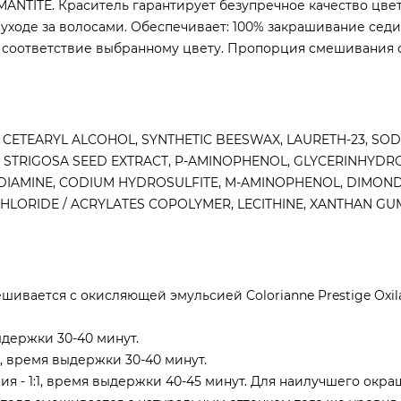
ANTITE. Краситель гарантирует безупречное качество цвет
уходе за волосами. Обеспечивает: 100% закрашивание седи
 соответствие выбранному цвету. Пропорция смешивания с
 CETEARYL ALCOHOL, SYNTHETIC BEESWAX, LAURETH-23, SO
A STRIGOSA SEED EXTRACT, P-AMINOPHENOL, GLYCERINHYDR
NEDIAMINE, CODIUM HYDROSULFITE, M-AMINOPHENOL, DIMO
LORIDE / ACRYLATES COPOLYMER, LECITHINE, XANTHAN GU
ивается с окисляющей эмульсией Colorianne Prestige Oxila
ыдержки 30-40 минут.
5, время выдержки 30-40 минут.
я - 1:1, время выдержки 40-45 минут. Для наилучшего окра