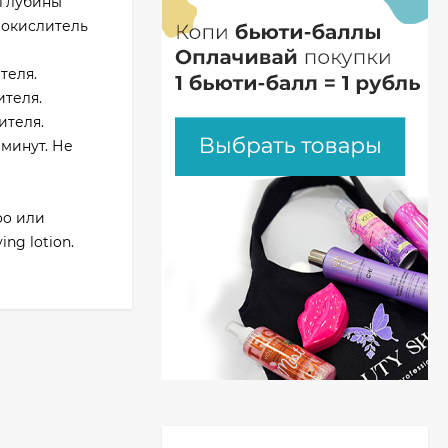
 глубины
 окислитель
теля.
ителя.
ителя.
 минут. Не
oo или
ng lotion.