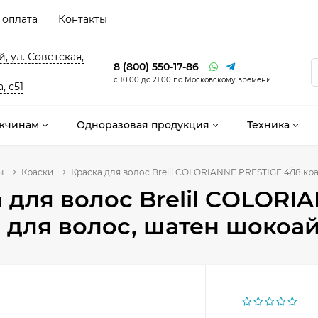
 оплата
Контакты
, ул. Советская,
8 (800) 550-17-86
с 10:00 до 21:00 по Московскому времени
, с51
жчинам
Одноразовая продукция
Техника
ы
Краски
Краска для волос Brelil COLORIANNE PRESTIGE 4/18 кра
 для волос Brelil COLORI
 для волос, шатен шокоай