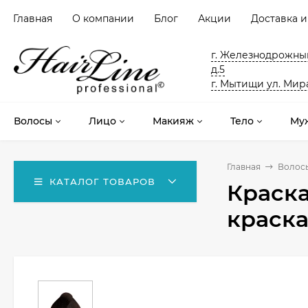
Главная
О компании
Блог
Акции
Доставка и
г. Железнодрожный
д.5
г. Мытищи ул. Мира
Волосы
Лицо
Макияж
Тело
Му
Главная
Волос
КАТАЛОГ ТОВАРОВ
Краска
краска