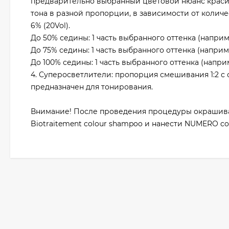
предварительно выбранный цветовой нюанс красит
тона в разной пропорции, в зависимости от колич
6% (20Vol).
До 50% седины: 1 часть выбранного оттенка (наприме
До 75% седины: 1 часть выбранного оттенка (наприме
До 100% седины: 1 часть выбранного оттенка (наприм
4. Суперосветлители: пропорция смешивания 1:2 с о
предназначен для тонирования.
Внимание! После проведения процедуры окрашив
Biotraitement colour shampoo и нанести NUMERO colo