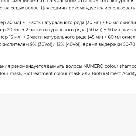
еля смешивается с натуральным оттенком того же уровня
ества седых волос. Для седины рекомендуется использовать
р 30 мл) + 1 часть натурального ряда (30 мл) + 60 мл окисли
р 20 мл) + 2 части натурального ряда (40 мл) + 60 мл окисл
ер 15 мл) + 3 части натурального ряда (45 мл) + 60 мл окисл
кислителем 9% (30Vol)и 12% (40Vol), время выдержки 50-70
ания рекомендуется вымыть волосы NUMERO colour shamp
ur mask, Biotrеatment colour mask или Biotrеatment Acidifyi