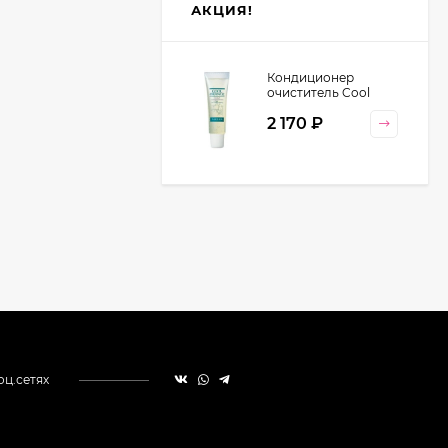
АКЦИЯ!
Кондиционер
очиститель Cool
Orange Lebel
2 170
₽
Cosmetics, 130 гр
оц.сетях