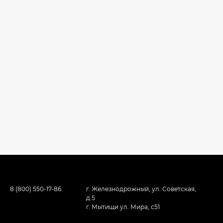
8 (800) 550-17-86
г. Железнодрожный, ул. Советская,
д.5
г. Мытищи ул. Мира, с51