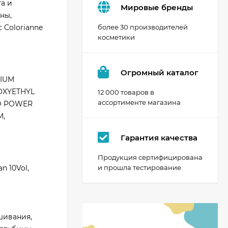
а и
Мировые бренды
ны,
 Colorianne
более 30 производителей
косметики
Огромный каталог
DIUM
OXYETHYL
12 000 товаров в
ассортименте магазина
ND POWER
M,
Гарантия качества
Продукция сертифицирована
n 10Vol,
и прошла тестирование
шивания,