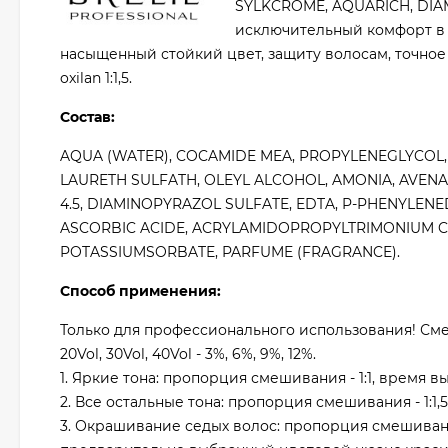
SYLKCROME, AQUARICH, DIAM
исключительный комфорт в 
насыщенный стойкий цвет, защиту волосам, точное
oxilan 1:1,5.
Состав:
AQUA (WATER), COCAMIDE MEA, PROPYLENEGLYCOL,
LAURETH SULFATH, OLEYL ALCOHOL, AMONIA, AVEN
4.5, DIAMINOPYRAZOL SULFATE, EDTA, P-PHENYLE
ASCORBIC ACIDE, ACRYLAMIDOPROPYLTRIMONIUM CH
POTASSIUMSORBATE, PARFUME (FRAGRANCE).
Способ применения:
Только для профессионального использования! Смеш
20Vol, 30Vol, 40Vol - 3%, 6%, 9%, 12%.
1. Яркие тона: пропорция смешивания - 1:1, время в
2. Все остальные тона: пропорция смешивания - 1:1,
3. Окрашивание седых волос: пропорция смешивани