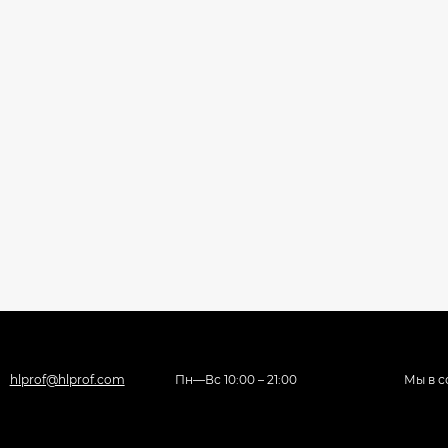
hlprof@hlprof.com
Пн—Вс 10:00 – 21:00
Мы в с