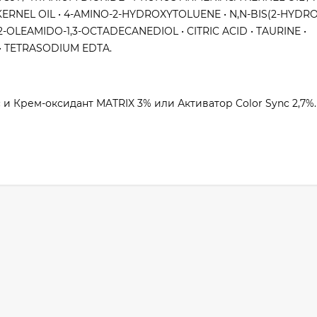
KERNEL OIL • 4-AMINO-2-HYDROXYTOLUENE • N,N-BIS(2-HYDRO
OLEAMIDO-1,3-OCTADECANEDIOL • CITRIC ACID • TAURINE •
• TETRASODIUM EDTA.
 и Крем-оксидант MATRIX 3% или Активатор Color Sync 2,7%.