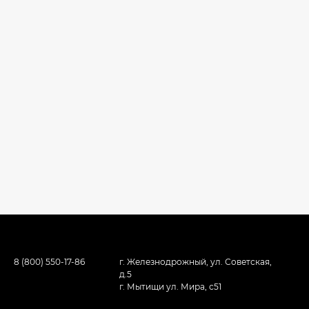
8 (800) 550-17-86
г. Железнодрожный, ул. Советская,
д.5
г. Мытищи ул. Мира, с51