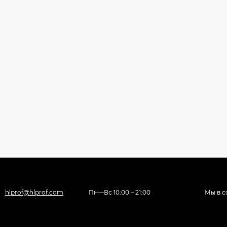
hlprof@hlprof.com
Пн—Вс 10:00 – 21:00
Мы в с