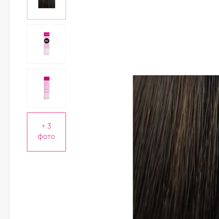
+ 3
фото