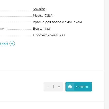
SoColor
Matrix (США)
краска для волос с аммиаком
ения
Вся длина
Профессиональная
СТИКИ
-
+
КУПИТЬ