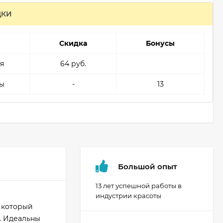
ДКИ
Скидка
Бонусы
я
64 руб.
ы
-
13
Большой опыт
13 лет успешной работы в
индустрии красоты
 который
. Идеальны