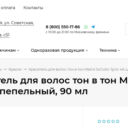
 оплата
Контакты
, ул. Советская,
8 (800) 550-17-86
с 10:00 до 21:00 по Московскому времени
, с51
жчинам
Одноразовая продукция
Техника
ы
Краски
Краситель для волос тон в тон Matrix SoColor Sync 4A 
ель для волос тон в тон Ma
пепельный, 90 мл