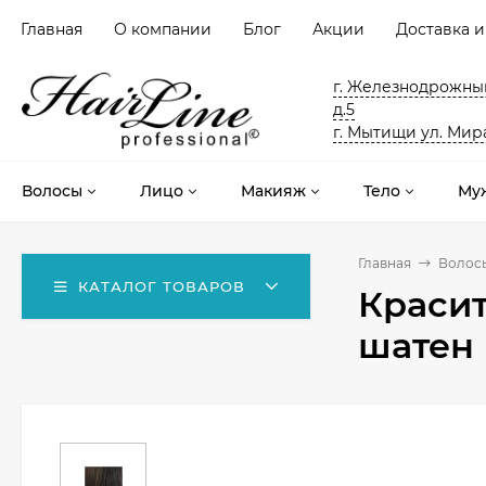
Главная
О компании
Блог
Акции
Доставка и
г. Железнодрожный
д.5
г. Мытищи ул. Мира
Волосы
Лицо
Макияж
Тело
Му
Главная
Волос
КАТАЛОГ ТОВАРОВ
Красит
шатен 