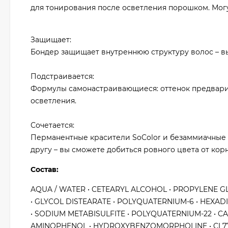
для тонирования после осветления порошком. Могут
Защищает:
Бондер защищает внутреннюю структуру волос – в
Подстраивается:
Формулы самонастраивающиеся: оттенок предварит
осветления.
Сочетается:
Перманентные красители SoColor и безаммиачные кр
другу – вы сможете добиться ровного цвета от кор
Состав:
AQUA / WATER • CETEARYL ALCOHOL • PROPYLENE GLY
• GLYCOL DISTEARATE • POLYQUATERNIUM-6 • HEXADI
• SODIUM METABISULFITE • POLYQUATERNIUM-22 • CAR
AMINOPHENOL • HYDROXYBENZOMORPHOLINE • CI 778