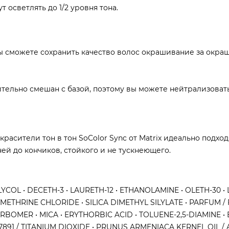
 осветлять до 1/2 уровня тона.
ы сможете сохранить качество волос окрашивание за окра
ельно смешан с базой, поэтому вы можете нейтрализоват
асители тон в тон SoColor Sync от Matrix идеально подход
ней до кончиков, стойкого и не тускнеющего.
COL • DECETH-3 • LAURETH-12 • ETHANOLAMINE • OLETH-30 • 
METHRINE CHLORIDE • SILICA DIMETHYL SILYLATE • PARFUM 
BOMER • MICA • ERYTHORBIC ACID • TOLUENE-2,5-DIAMINE • 
91 / TITANIUM DIOXIDE • PRUNUS ARMENIACA KERNEL OIL / 