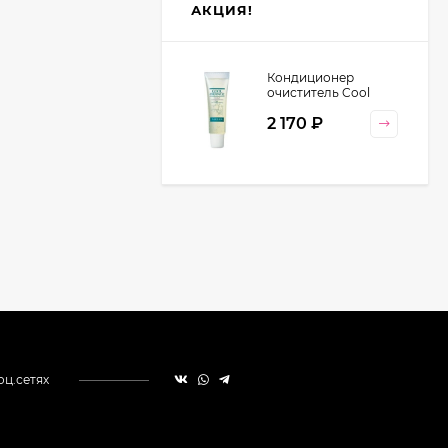
АКЦИЯ!
Кондиционер
очиститель Cool
Orange Lebel
2 170
₽
Cosmetics, 130 гр
оц.сетях