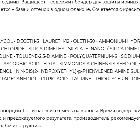
я седины. Защищает – содержит бондер для защиты ионных
тся – база и оттенок в одном флаконе. Сочетается с краси
COL • DECETH-3 • LAURETH-12 • OLETH-30 • AMMONIUM HYDR
CHLORIDE • SILICA DIMETHYL SILYLATE [NANO] / SILICA DIME
INE • TOLUENE-2,5-DIAMINE • POLYQUATERNIUM-6 • SODIUM
• ASCORBIC ACID • EDTA • SIMMONDSIA CHINENSIS SEED OIL 
PHENOL • N,N-BIS(2-HYDROXYETHYL)-p-PHENYLENEDIAMINE SULFA
DECANEDIOL • CITRIC ACID • TAURINE • THIOGLYCERIN • DI
опорции 1 к 1 и нанесите смесь на волосы. Время выдержки
о и предсказуемого результата, производитель рекомендуе
ix. См.инструкцию.