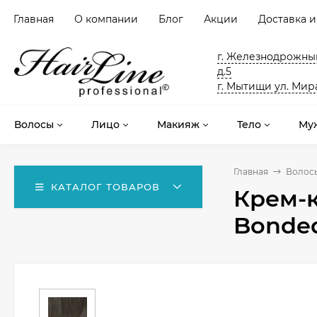
Главная
О компании
Блог
Акции
Доставка и
г. Железнодрожный
д.5
г. Мытищи ул. Мира
Волосы
Лицо
Макияж
Тело
Му
Главная
Волос
КАТАЛОГ ТОВАРОВ
Крем-к
Bonded