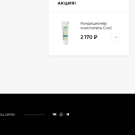
АКЦИЯ!
Кондиционер
очиститель Cool
Orange Lebel
2 170
₽
Cosmetics, 130 гр
оц.сетях