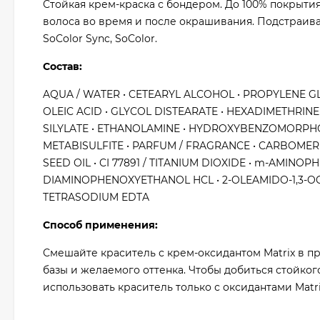
Стойкая крем-краска с бондером. До 100% покрыти
волоса во время и после окрашивания. Подстраивае
SoColor Sync, SoColor.
Состав:
AQUA / WATER • CETEARYL ALCOHOL • PROPYLENE GLY
OLEIC ACID • GLYCOL DISTEARATE • HEXADIMETHRINE 
SILYLATE • ETHANOLAMINE • HYDROXYBENZOMORPHOL
METABISULFITE • PARFUM / FRAGRANCE • CARBOMER 
SEED OIL • CI 77891 / TITANIUM DIOXIDE • m-AMINO
DIAMINOPHENOXYETHANOL HCL • 2-OLEAMIDO-1,3-OCTA
TETRASODIUM EDTA
Способ применения:
Смешайте краситель с крем-оксидантом Matrix в пр
базы и желаемого оттенка. Чтобы добиться стойког
использовать краситель только с оксидантами Matr