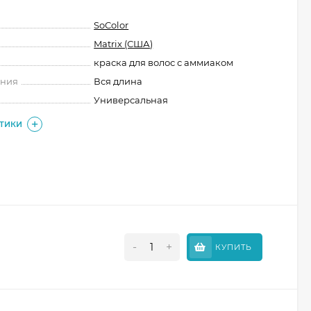
SoColor
Matrix (США)
краска для волос с аммиаком
ения
Вся длина
Универсальная
СТИКИ
-
+
КУПИТЬ