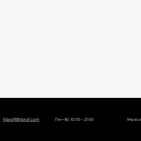
hlprof@hlprof.com
Пн—Вс 10:00 – 21:00
Мы в с