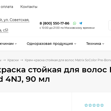
 оплата
Контакты
, ул. Советская,
8 (800) 550-17-86
с 10:00 до 21:00 по Московскому времени
, с51
жчинам
Одноразовая продукция
Техника
ы
Краски
Крем-краска стойкая для волос Matrix SoColor Pre-Bon
раска стойкая для волос M
 4NJ, 90 мл