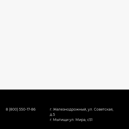
8 (800) 550-17-86
г. Железнодрожный, ул. Советская,
д.5
г. Мытищи ул. Мира, с51