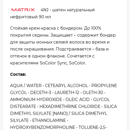
4NJ - шатен натуральный
нефритовый 90 мл
Стойкая крем-краска с бондером. До 100%
покрытия седины. Защищает – содержит бондер
для защиты ионных связей волоса во время и
после окрашивания. Подстраивается – база и
оттенок в одном флаконе. Сочетается с
красителями SoColor Sync, SoColor.
Состав:
AQUA / WATER • CETEARYL ALCOHOL • PROPYLENE
GLYCOL • DECETH-3 • LAURETH-12 • OLETH-30 •
AMMONIUM HYDROXIDE • OLEIC ACID • GLYCOL
DISTEARATE • HEXADIMETHRINE CHLORIDE • SILICA
DIMETHYL SILYLATE [NANO] / SILICA DIMETHYL
SILYLATE • ETHANOLAMINE •
HYDROXYBENZOMORPHOLINE • TOLUENE-2,5-