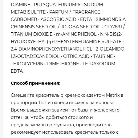
DIAMINE • POLYQUATERNIUM-6 • SODIUM
METABISULFITE • PARFUM / FRAGRANCE •
CARBOMER • ASCORBIC ACID • EDTA • SIMMONDSIA
CHINENSIS SEED OIL / JOJOBA SEED OIL • CI 77891 /
TITANIUM DIOXIDE • m-AMINOPHENOL • N,N-BIS(2-
HYDROXYETHYL)-p-PHENYLENEDIAMINE SULFATE •
2,4-DIAMINOPHENOXYETHANOL HCL • 2-OLEAMIDO-
1,3-OCTADECANEDIOL • CITRIC ACID • TAURINE •
THIOGLYCERIN • DIMETHICONE • TETRASODIUM
EDTA
Способ применения:
Смешайте краситель с крем-оксидантом Matrix в
пропорции 1 к 1 и нанесите смесь на волосы.
Время выдержки зависит от базы и желаемого
оттенка. Чтобы добиться стойкого и
предсказуемого результата, производитель
рекомендует использовать краситель только с