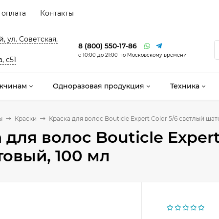
 оплата
Контакты
, ул. Советская,
8 (800) 550-17-86
с 10:00 до 21:00 по Московскому времени
, с51
жчинам
Одноразовая продукция
Техника
ы
Краски
Краска для волос Bouticle Expert Color 5/6 светлый ша
 для волос Bouticle Exper
овый, 100 мл