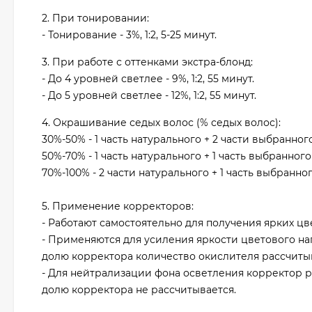
2. При тонировании:
- Тонирование - 3%, 1:2, 5-25 минут.
3. При работе с оттенками экстра-блонд:
- До 4 уровней светлее - 9%, 1:2, 55 минут.
- До 5 уровней светлее - 12%, 1:2, 55 минут.
4. Окрашивание седых волос (% седых волос):
30%-50% - 1 часть натурального + 2 части выбранного о
50%-70% - 1 часть натурального + 1 часть выбранного о
70%-100% - 2 части натурального + 1 часть выбранного 
5. Применение корректоров:
- Работают самостоятельно для получения ярких цве
- Применяются для усиления яркости цветового нап
долю корректора количество окислителя рассчитыва
- Для нейтрализации фона осветления корректор р
долю корректора не рассчитывается.