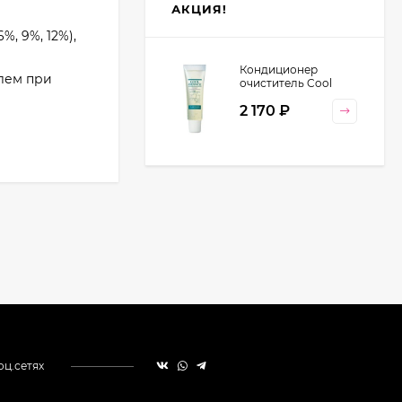
АКЦИЯ!
, 9%, 12%),
Кондиционер
елем при
очиститель Cool
Orange Lebel
2 170
₽
Cosmetics, 130 гр
оц.сетях