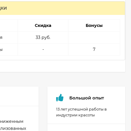
ДКИ
Скидка
Бонусы
я
33 руб.
ы
-
7
Большой опыт
13 лет успешной работы в
индустрии красоты
пониженным
олизованных