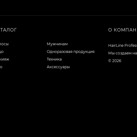
АТАЛОГ
О КОМПА
лосы
Мужчинам
HairLine Profe
цо
Одноразовая продукция
Мы создаем на
кияж
Техника
© 2026
ло
Аксессуары