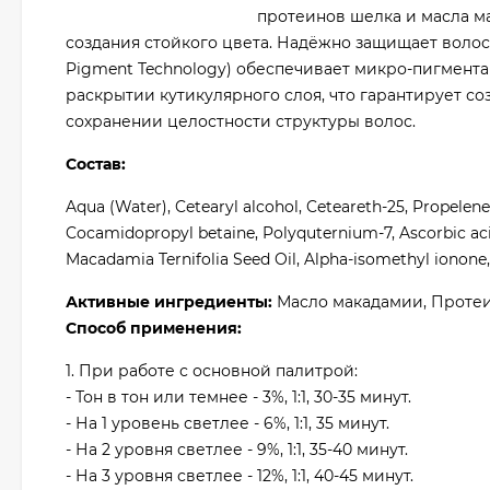
протеинов шелка и масла м
создания стойкого цвета. Надёжно защищает волос
Pigment Technology) обеспечивает микро-пигмен
раскрытии кутикулярного слоя, что гарантирует с
сохранении целостности структуры волос.
Состав:
Aqua (Water), Cetearyl alcohol, Ceteareth-25, Propele
Cocamidopropyl betaine, Polyquternium-7, Ascorbic aci
Macadamia Ternifolia Seed Oil, Alpha-isomethyl ionone
Активные ингредиенты:
Масло макадамии, Проте
Способ применения:
1. При работе с основной палитрой:
- Тон в тон или темнее - 3%, 1:1, 30-35 минут.
- На 1 уровень светлее - 6%, 1:1, 35 минут.
- На 2 уровня светлее - 9%, 1:1, 35-40 минут.
- На 3 уровня светлее - 12%, 1:1, 40-45 минут.