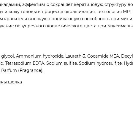
акадамии, эффективно сохраняет кератиновую структуру во
ы и кожу головы в процессе окрашивания. Технология MPT 
там красителя высокую проникающую способность при мин
оздание безупречного косметического цвета при максималь
ne glycol, Ammonium hydroxide, Laureth-3, Cocamide MEA, Decyl 
d, Tetrasodium EDTA, Sodium sulfite, Sodium hydrosulfite, Hydro
, Parfum (Fragrance).
ины шелка