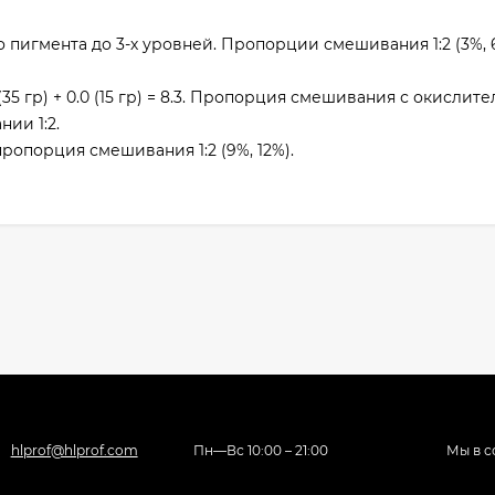
пигмента до 3-х уровней. Пропорции смешивания 1:2 (3%, 6%
35 гр) + 0.0 (15 гр) = 8.3. Пропорция смешивания с окислит
ии 1:2.
пропорция смешивания 1:2 (9%, 12%).
hlprof@hlprof.com
Пн—Вс 10:00 – 21:00
Мы в с