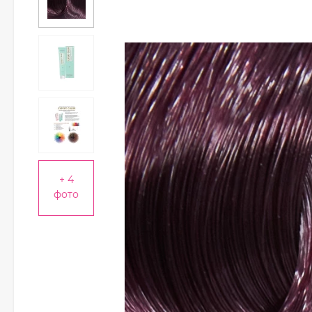
+ 4
фото