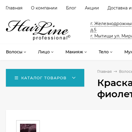
Главная
О компании
Блог
Акции
Доставка и
г. Железнодрожный
д.5
г. Мытищи ул. Мира
Волосы
Лицо
Макияж
Тело
Му
Главная
Волос
КАТАЛОГ ТОВАРОВ
Краска
фиолет