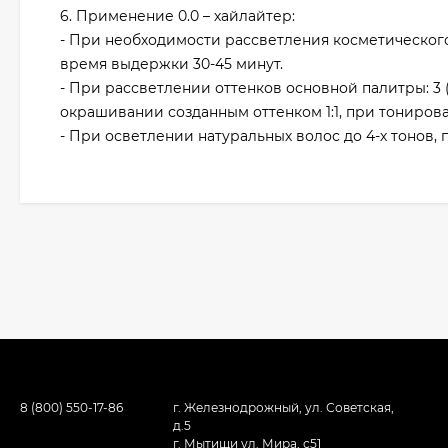
6. Применение 0.0 – хайлайтер:
- При необходимости рассветления косметического 
время выдержки 30-45 минут.
- При рассветлении оттенков основной палитры: 3 (
окрашивании созданным оттенком 1:1, при тонирован
- При осветлении натуральных волос до 4-х тонов, 
8 (800) 550-17-86
г. Железнодрожный, ул. Советская,
д.5
г. Мытищи ул. Мира, с51