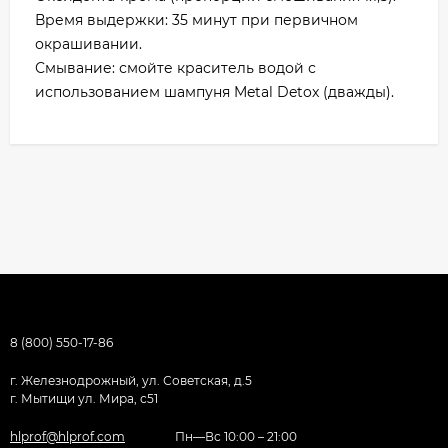
Время выдержки: 35 минут при первичном
окрашивании.
Смывание: смойте краситель водой с
использованием шампуня Metal Detox (дважды).
8 (800) 550-17-86
г. Железнодрожный, ул. Советская, д.5
г. Мытищи ул. Мира, с51
hlprof@hlprof.com
Пн—Вс 10:00 – 21:00