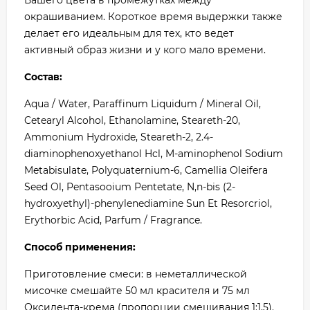
Вашего цвета в промежутках между
окрашиванием. Короткое время выдержки также
делает его идеальным для тех, кто ведет
активный образ жизни и у кого мало времени.
Состав:
Aqua / Water, Paraffinum Liquidum / Mineral Oil,
Cetearyl Alcohol, Ethanolamine, Steareth-20,
Ammonium Hydroxide, Steareth-2, 2.4-
diaminophenoxyethanol Hcl, M-aminophenol Sodium
Metabisulate, Polyquaternium-6, Camellia Oleifera
Seed Ol, Pentasooium Pentetate, N,n-bis (2-
hydroxyethyl)-phenylenediamine Sun Et Resorcriol,
Erythorbic Acid, Parfum / Fragrance.
Способ применения:
Приготовление смеси: в неметаллической
мисочке смешайте 50 мл красителя и 75 мл
Оксидента-крема (пропорции смешивания 1:1,5).