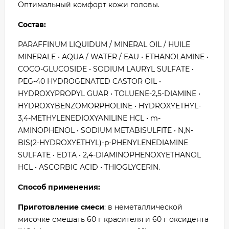
Оптимальный комфорт кожи головы.
Состав:
PARAFFINUM LIQUIDUM / MINERAL OIL / HUILE
MINERALE • AQUA / WATER / EAU • ETHANOLAMINE •
COCO-GLUCOSIDE • SODIUM LAURYL SULFATE •
PEG-40 HYDROGENATED CASTOR OIL •
HYDROXYPROPYL GUAR • TOLUENE-2,5-DIAMINE •
HYDROXYBENZOMORPHOLINE • HYDROXYETHYL-
3,4-METHYLENEDIOXYANILINE HCL • m-
AMINOPHENOL • SODIUM METABISULFITE • N,N-
BIS(2-HYDROXYETHYL)-p-PHENYLENEDIAMINE
SULFATE • EDTA • 2,4-DIAMINOPHENOXYETHANOL
HCL • ASCORBIC ACID • THIOGLYCERIN.
Способ применения:
Приготовление смеси
: в неметаллической
мисочке смешать 60 г красителя и 60 г оксидента