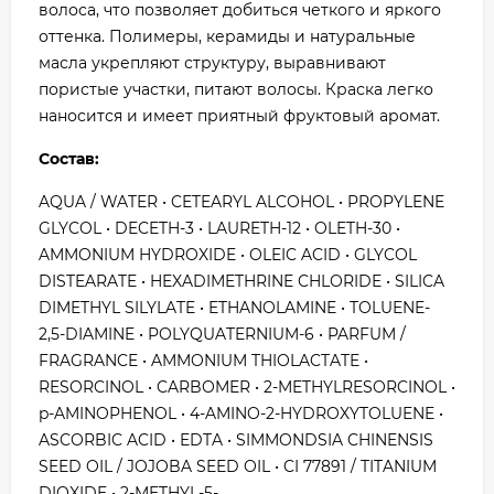
волоса, что позволяет добиться четкого и яркого
оттенка. Полимеры, керамиды и натуральные
масла укрепляют структуру, выравнивают
пористые участки, питают волосы. Краска легко
наносится и имеет приятный фруктовый аромат.
Состав:
AQUA / WATER • CETEARYL ALCOHOL • PROPYLENE
GLYCOL • DECETH-3 • LAURETH-12 • OLETH-30 •
AMMONIUM HYDROXIDE • OLEIC ACID • GLYCOL
DISTEARATE • HEXADIMETHRINE CHLORIDE • SILICA
DIMETHYL SILYLATE • ETHANOLAMINE • TOLUENE-
2,5-DIAMINE • POLYQUATERNIUM-6 • PARFUM /
FRAGRANCE • AMMONIUM THIOLACTATE •
RESORCINOL • CARBOMER • 2-METHYLRESORCINOL •
p-AMINOPHENOL • 4-AMINO-2-HYDROXYTOLUENE •
ASCORBIC ACID • EDTA • SIMMONDSIA CHINENSIS
SEED OIL / JOJOBA SEED OIL • CI 77891 / TITANIUM
DIOXIDE • 2-METHYL-5-