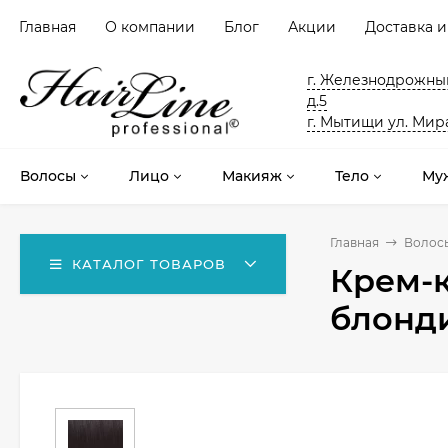
Главная
О компании
Блог
Акции
Доставка и
г. Железнодрожный
д.5
г. Мытищи ул. Мира
Волосы
Лицо
Макияж
Тело
Му
Главная
Волос
КАТАЛОГ ТОВАРОВ
Крем-к
блонд