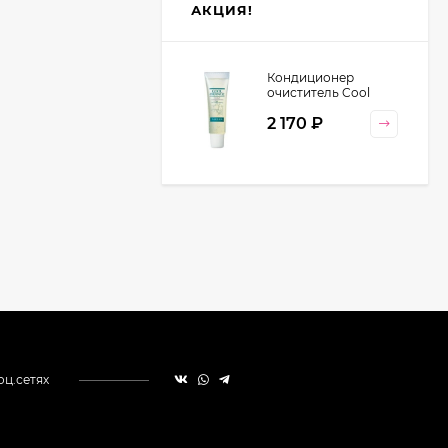
АКЦИЯ!
Кондиционер
очиститель Cool
Orange Lebel
2 170
₽
Cosmetics, 130 гр
оц.сетях