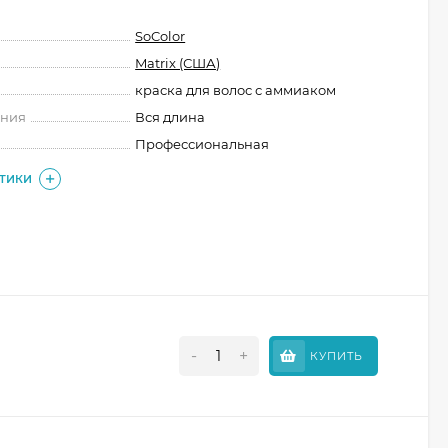
SoColor
Matrix (США)
краска для волос с аммиаком
ения
Вся длина
Профессиональная
СТИКИ
-
+
КУПИТЬ