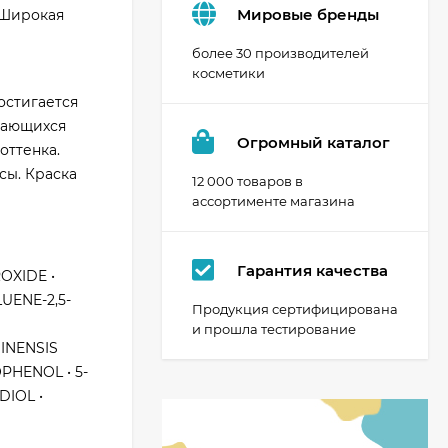
Мировые бренды
 Широкая
более 30 производителей
косметики
остигается
ивающихся
Огромный каталог
оттенка.
сы. Краска
12 000 товаров в
ассортименте магазина
Гарантия качества
OXIDE •
UENE-2,5-
Продукция сертифицирована
и прошла тестирование
INENSIS
PHENOL • 5-
DIOL •