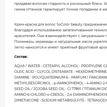
придавая волосам гладкость и роскошный блеск. 
гамма оттенков гарантирует точное попадание в ж
Крем-краска для волос SoColor beauty предназнач
благодаря использованию запатентованной техноло
красителей. Они взаимодействуют с натуральным пи
Полимеры, керамиды и натуральные масла укрепляю
легко наносится и имеет приятный фруктовый аром
Состав:
AQUA / WATER • CETEARYL ALCOHOL • PROPYLENE GLY
OLEIC ACID • GLYCOL DISTEARATE • HEXADIMETHRINE 
DIAMINE • POLYQUATERNIUM-6 • PARFUM / FRAGRANC
METHYLRESORCINOL • p-AMINOPHENOL • 4-AMINO-2-
SEED OIL / JOJOBA SEED OIL • CI 77891 / TITANIU
AMINO-6-CHLORO-o-CRESOL • 2,4-DIAMINOPHENOXYE
DIMETHICONE • SODIUM METABISULFITE • TETRASOD