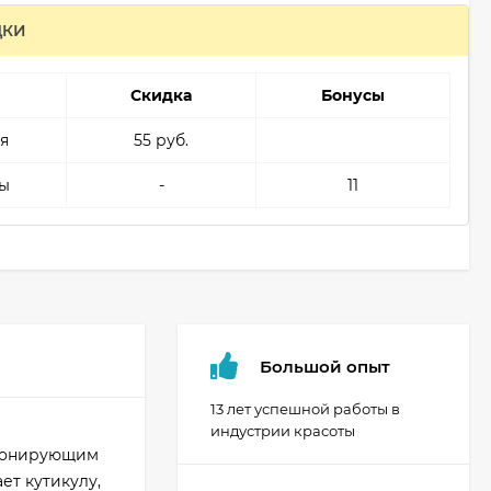
ДКИ
Скидка
Бонусы
я
55 руб.
ы
-
11
Большой опыт
13 лет успешной работы в
индустрии красоты
ционирующим
ет кутикулу,