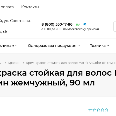
 оплата
Контакты
, ул. Советская,
8 (800) 550-17-86
с 10:00 до 21:00 по Московскому времени
, с51
жчинам
Одноразовая продукция
Техника
ы
Краски
Крем-краска стойкая для волос Matrix SoColor 6P тем
раска стойкая для волос 
ин жемчужный, 90 мл