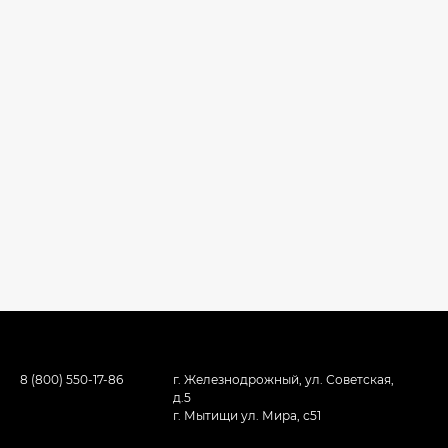
8 (800) 550-17-86
г. Железнодрожный, ул. Советская,
д.5
г. Мытищи ул. Мира, с51