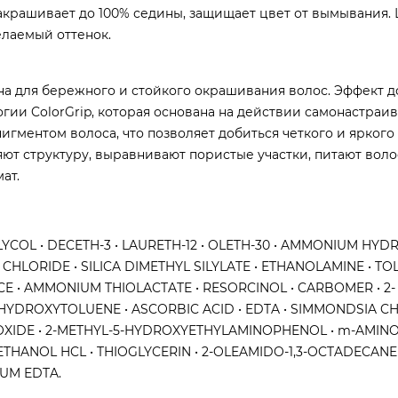
Закрашивает до 100% седины, защищает цвет от вымывания.
елаемый оттенок.
ена для бережного и стойкого окрашивания волос. Эффект д
гии ColorGrip, которая основана на действии самонастра
гментом волоса, что позволяет добиться четкого и яркого 
т структуру, выравнивают пористые участки, питают воло
ат.
COL • DECETH-3 • LAURETH-12 • OLETH-30 • AMMONIUM HYDR
CHLORIDE • SILICA DIMETHYL SILYLATE • ETHANOLAMINE • TOL
E • AMMONIUM THIOLACTATE • RESORCINOL • CARBOMER • 2-
HYDROXYTOLUENE • ASCORBIC ACID • EDTA • SIMMONDSIA CH
M DIOXIDE • 2-METHYL-5-HYDROXYETHYLAMINOPHENOL • m-AMINO
THANOL HCL • THIOGLYCERIN • 2-OLEAMIDO-1,3-OCTADECANE
IUM EDTA.