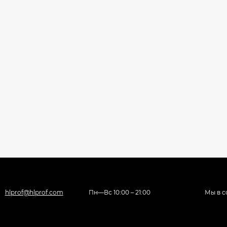
hlprof@hlprof.com
Пн—Вс 10:00 – 21:00
Мы в с