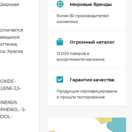
Мировые бренды
 Широкая
более 30 производителей
косметики
остигается
ивающихся
Огромный каталог
оттенка.
сы. Краска
12 000 товаров в
ассортименте магазина
Гарантия качества
OXIDE •
UENE-2,5-
Продукция сертифицирована
и прошла тестирование
INENSIS
PHENOL • 5-
DIOL •