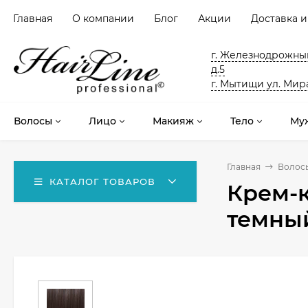
Главная
О компании
Блог
Акции
Доставка и
г. Железнодрожный
д.5
г. Мытищи ул. Мира
Волосы
Лицо
Макияж
Тело
Му
Главная
Волос
КАТАЛОГ ТОВАРОВ
Крем-к
темны