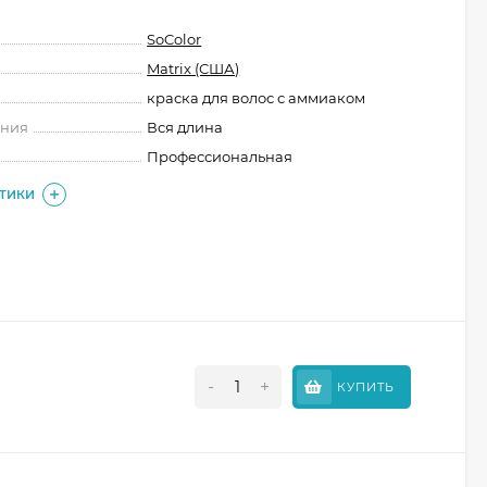
SoColor
Matrix (США)
краска для волос с аммиаком
ения
Вся длина
Профессиональная
СТИКИ
-
+
КУПИТЬ