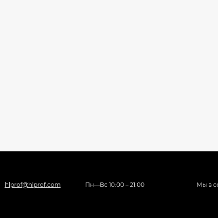
hlprof@hlprof.com
Пн—Вс 10:00 – 21:00
Мы в с