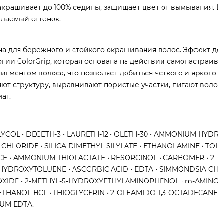
Закрашивает до 100% седины, защищает цвет от вымывания.
елаемый оттенок.
ена для бережного и стойкого окрашивания волос. Эффект д
гии ColorGrip, которая основана на действии самонастра
гментом волоса, что позволяет добиться четкого и яркого 
т структуру, выравнивают пористые участки, питают воло
ат.
COL • DECETH-3 • LAURETH-12 • OLETH-30 • AMMONIUM HYDR
CHLORIDE • SILICA DIMETHYL SILYLATE • ETHANOLAMINE • TOL
E • AMMONIUM THIOLACTATE • RESORCINOL • CARBOMER • 2-
HYDROXYTOLUENE • ASCORBIC ACID • EDTA • SIMMONDSIA CH
M DIOXIDE • 2-METHYL-5-HYDROXYETHYLAMINOPHENOL • m-AMINO
THANOL HCL • THIOGLYCERIN • 2-OLEAMIDO-1,3-OCTADECANE
IUM EDTA.