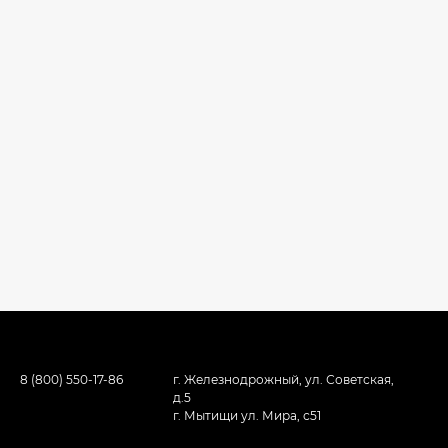
8 (800) 550-17-86
г. Железнодрожный, ул. Советская,
д.5
г. Мытищи ул. Мира, с51