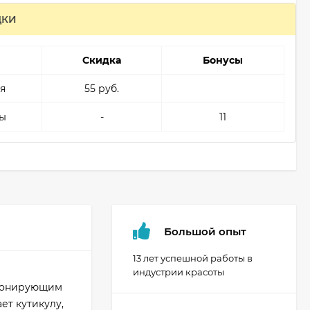
ДКИ
Скидка
Бонусы
я
55 руб.
ы
-
11
Большой опыт
13 лет успешной работы в
индустрии красоты
ционирующим
ет кутикулу,