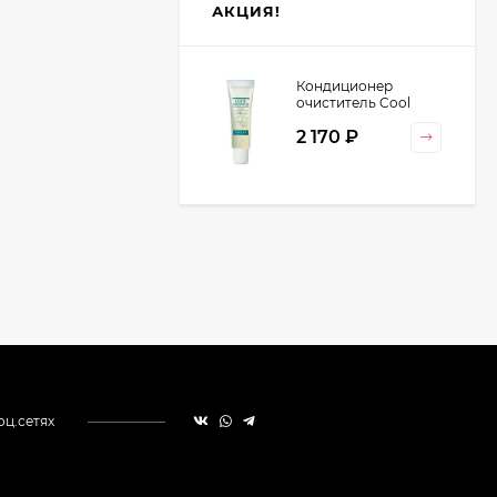
АКЦИЯ!
Кондиционер
очиститель Cool
Orange Lebel
2 170
₽
Cosmetics, 130 гр
оц.сетях