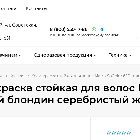
 оплата
Контакты
, ул. Советская,
8 (800) 550-17-86
с 10:00 до 21:00 по Московскому времени
, с51
жчинам
Одноразовая продукция
Техника
ы
Краски
Крем-краска стойкая для волос Matrix SoColor 6SP т
раска стойкая для волос M
й блондин серебристый ж