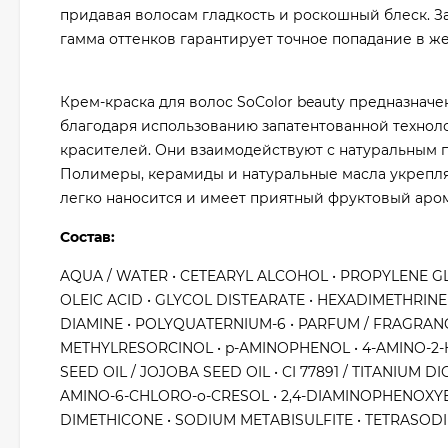
придавая волосам гладкость и роскошный блеск. 
гамма оттенков гарантирует точное попадание в ж
Крем-краска для волос SoColor beauty предназнач
благодаря использованию запатентованной техноло
красителей. Они взаимодействуют с натуральным пи
Полимеры, керамиды и натуральные масла укрепляю
легко наносится и имеет приятный фруктовый аром
Состав:
AQUA / WATER • CETEARYL ALCOHOL • PROPYLENE GLY
OLEIC ACID • GLYCOL DISTEARATE • HEXADIMETHRINE 
DIAMINE • POLYQUATERNIUM-6 • PARFUM / FRAGRANC
METHYLRESORCINOL • p-AMINOPHENOL • 4-AMINO-2-
SEED OIL / JOJOBA SEED OIL • CI 77891 / TITANIU
AMINO-6-CHLORO-o-CRESOL • 2,4-DIAMINOPHENOXYE
DIMETHICONE • SODIUM METABISULFITE • TETRASOD