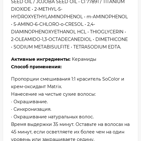
SEED OIL / JOJOBA SEED OIL • CI 77891 / TITANIUM
DIOXIDE • 2-METHYL-5-
HYDROXYETHYLAMINOPHENOL • m-AMINOPHENOL
• 5-AMINO-6-CHLORO-o-CRESOL • 2,4-
DIAMINOPHENOXYETHANOL HCL • THIOGLYCERIN •
2-OLEAMIDO-1,3-OCTADECANEDIOL • DIMETHICONE
• SODIUM METABISULFITE • TETRASODIUM EDTA.
Активные ингредиенты:
Керамиды
Способ применения:
Пропорции смешивания 1:1 краситель SoColor и
крем-оксидант Matrix.
Нанесение на чистые сухие волосы:
· Окрашивание.
· Синхронизация.
· Окрашивание натуральных волос.
Время выдержки 35 минут. Оставьте на волосах на
45 минут, если осветляете их более чем на один
уровень или закрашиваете седину.