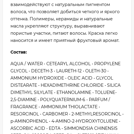
взаимодействуют с натуральным пигментом
волоса, что позволяет добиться четкого и яркого
оттенка. Полимеры, керамиды и натуральные
масла укрепляют структуру, выравнивают
пористые участки, питают волосы. Краска легко
наносится и имеет приятный фруктовый аромат.
Состав:
AQUA / WATER • CETEARYL ALCOHOL • PROPYLENE
GLYCOL • DECETH-3 • LAURETH-12 • OLETH-30 •
AMMONIUM HYDROXIDE • OLEIC ACID • GLYCOL
DISTEARATE • HEXADIMETHRINE CHLORIDE • SILICA
DIMETHYL SILYLATE • ETHANOLAMINE • TOLUENE-
2,5-DIAMINE • POLYQUATERNIUM-6 • PARFUM /
FRAGRANCE • AMMONIUM THIOLACTATE •
RESORCINOL • CARBOMER • 2-METHYLRESORCINOL •
p-AMINOPHENOL • 4-AMINO-2-HYDROXYTOLUENE •
ASCORBIC ACID • EDTA • SIMMONDSIA CHINENSIS