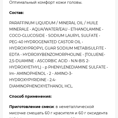
Оптимальный комфорт кожи головы.
Состав:
PARAFFINUM LIQUIDUM / MINERAL OIL / HUILE
MINERALE • AQUA/WATER/EAU • ETHANOLAMINE •
COCO-GLUCOSIDE - SODIUM LAURYL SULFATE •
PEG-40 HYDROGENATED CASTOR OIL •
HYDROXYPROPYL GUAR SODIUM METABISULFITE •
EDTA • HYDROXYBENZOMORPHOLINE • [TOLUENE-
2,5-DUAMINE • ASCORBIC ACID • N.N-BIS 2-
HYDROXYETHYL) - p PHENYLENEDIAMINE SULFATE •
Im- AMINOPHENOL • 2 - AMINO-3-
HYDROXYPYRIDINE • 2.4-
DIAMINOPHENOXYETHANOL HCL.
Способ применения:
Приготовление смеси
: в неметаллической
мисочке смешать 60 г красителя и 60 г оксидента