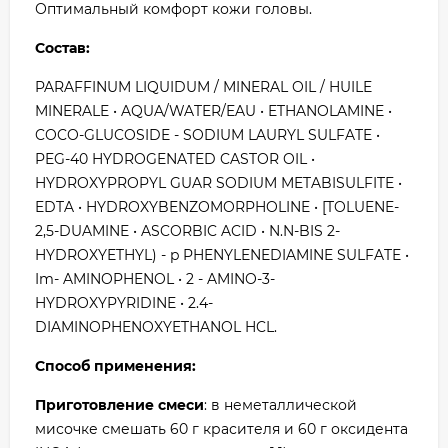
Оптимальный комфорт кожи головы.
Состав:
PARAFFINUM LIQUIDUM / MINERAL OIL / HUILE
MINERALE • AQUA/WATER/EAU • ETHANOLAMINE •
COCO-GLUCOSIDE - SODIUM LAURYL SULFATE •
PEG-40 HYDROGENATED CASTOR OIL •
HYDROXYPROPYL GUAR SODIUM METABISULFITE •
EDTA • HYDROXYBENZOMORPHOLINE • [TOLUENE-
2,5-DUAMINE • ASCORBIC ACID • N.N-BIS 2-
HYDROXYETHYL) - p PHENYLENEDIAMINE SULFATE •
Im- AMINOPHENOL • 2 - AMINO-3-
HYDROXYPYRIDINE • 2.4-
DIAMINOPHENOXYETHANOL HCL.
Способ применения:
Приготовление смеси
: в неметаллической
мисочке смешать 60 г красителя и 60 г оксидента