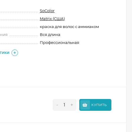
SoColor
Matrix (США)
краска для волос с аммиаком
ения
Вся длина
Профессиональная
СТИКИ
-
+
КУПИТЬ