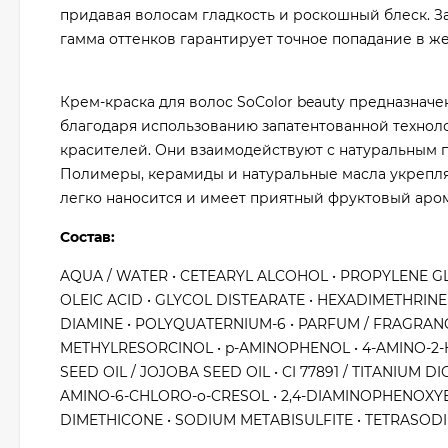
придавая волосам гладкость и роскошный блеск. 
гамма оттенков гарантирует точное попадание в ж
Крем-краска для волос SoColor beauty предназнач
благодаря использованию запатентованной техноло
красителей. Они взаимодействуют с натуральным пи
Полимеры, керамиды и натуральные масла укрепляю
легко наносится и имеет приятный фруктовый аром
Состав:
AQUA / WATER • CETEARYL ALCOHOL • PROPYLENE GLY
OLEIC ACID • GLYCOL DISTEARATE • HEXADIMETHRINE 
DIAMINE • POLYQUATERNIUM-6 • PARFUM / FRAGRANC
METHYLRESORCINOL • p-AMINOPHENOL • 4-AMINO-2-
SEED OIL / JOJOBA SEED OIL • CI 77891 / TITANIU
AMINO-6-CHLORO-o-CRESOL • 2,4-DIAMINOPHENOXYE
DIMETHICONE • SODIUM METABISULFITE • TETRASOD