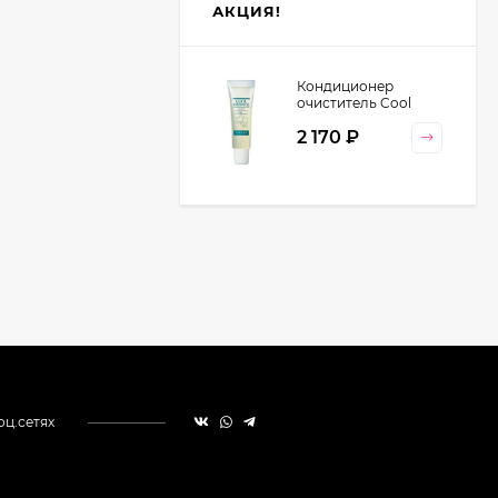
АКЦИЯ!
Кондиционер
очиститель Cool
Orange Lebel
2 170
₽
Cosmetics, 130 гр
оц.сетях