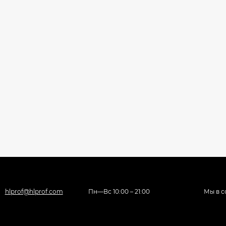
hlprof@hlprof.com
Пн—Вс 10:00 – 21:00
Мы в с