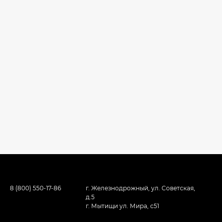
8 (800) 550-17-86
г. Железнодрожный, ул. Советская,
д.5
г. Мытищи ул. Мира, с51