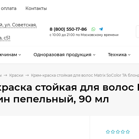
 оплата
Контакты
, ул. Советская,
8 (800) 550-17-86
с 10:00 до 21:00 по Московскому времени
, с51
жчинам
Одноразовая продукция
Техника
ы
Краски
Крем-краска стойкая для волос Matrix SoColor 7A бло
раска стойкая для волос M
н пепельный, 90 мл