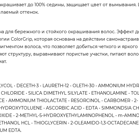
Закрашивает до 100% седины, защищает цвет от вымывания.
елаемый оттенок.
ена для бережного и стойкого окрашивания волос. Эффект д
гии ColorGrip, которая основана на действии самонастра
гментом волоса, что позволяет добиться четкого и яркого 
т структуру, выравнивают пористые участки, питают воло
ат.
COL • DECETH-3 • LAURETH-12 • OLETH-30 • AMMONIUM HYDR
CHLORIDE • SILICA DIMETHYL SILYLATE • ETHANOLAMINE • TOL
E • AMMONIUM THIOLACTATE • RESORCINOL • CARBOMER • 2-
HYDROXYTOLUENE • ASCORBIC ACID • EDTA • SIMMONDSIA CH
M DIOXIDE • 2-METHYL-5-HYDROXYETHYLAMINOPHENOL • m-AMINO
THANOL HCL • THIOGLYCERIN • 2-OLEAMIDO-1,3-OCTADECANE
IUM EDTA.