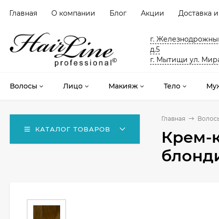
Главная
О компании
Блог
Акции
Доставка и
г. Железнодрожный
д.5
г. Мытищи ул. Мира
Волосы
Лицо
Макияж
Тело
Му
Главная
Волос
КАТАЛОГ ТОВАРОВ
Крем-к
блонди