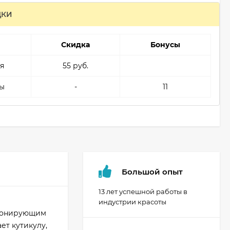
ДКИ
Скидка
Бонусы
я
55 руб.
ы
-
11
Большой опыт
13 лет успешной работы в
индустрии красоты
ционирующим
ет кутикулу,