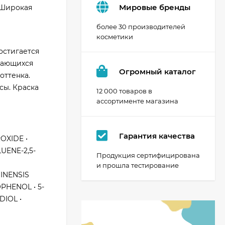
Мировые бренды
 Широкая
более 30 производителей
косметики
остигается
ивающихся
Огромный каталог
оттенка.
сы. Краска
12 000 товаров в
ассортименте магазина
Гарантия качества
OXIDE •
UENE-2,5-
Продукция сертифицирована
и прошла тестирование
INENSIS
PHENOL • 5-
DIOL •