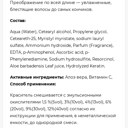
Преображение по всей длине — увлажненные,
блестящие волосы до самых кончиков.
Состав:
Aqua (Water), Cetearyl alcohol, Propylene glycol,
Ceteareth-25, Myristyl myristate, sodium lauryl
sulfate, Ammonium hydroxide, Parfum (Fragrance),
EDTA, p-Aminophenol, Ascorbic acid, p-
Phenylenediamine, Sodium hydrosulfite, Resorcinol,
Aloe barbadensis Leaf juice, Hydrolyzed Keratin.
Активные ингредиенты:
Алоэ вера, Витамин С,
Способ применения:
Краситель смешивается с эмульсионными
окислителями 1,5 %(5vol), 3%(10vol), 4%(13vol), 6%
(20vol), 9%(30vol), 12%(40vol) согласно их
инструкции для применения, в неметаллической
емкости, до однородной смеси.