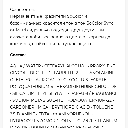
Сочетается:
Перманентные красители SoColor и
безаммиачные красители тон в тон SoColor Sync
от Matrix идеально подходят друг другу – вы
сможете добиться ровного цвета от корней до
кончиков, стойкого и не тускнеющего.
Состав:
AQUA / WATER • CETEARYL ALCOHOL • PROPYLENE
GLYCOL • DECETH-3 • LAURETH-12 • ETHANOLAMINE •
OLETH-30 • LAURIC ACID • GLYCOL DISTEARATE •
POLYQUATERNIUM-6 • HEXADIMETHRINE CHLORIDE
• SILICA DIMETHYL SILYLATE • PARFUM / FRAGRANCE
• SODIUM METABISULFITE • POLYQUATERNIUM-22 •
CARBOMER • MICA • ERYTHORBIC ACID • TOLUENE-
2,5-DIAMINE • EDTA • m-AMINOPHENOL •
HYDROXYBENZOMORPHOLINE • CI 77891 / TITANIUM
DIOXIDE • PRUNUS ARMENIACA KERNEL OIL /