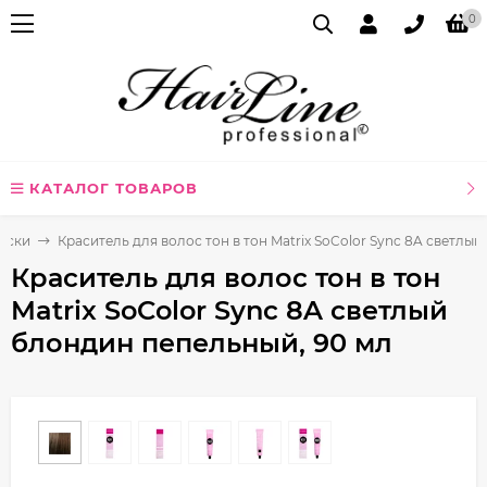
0
КАТАЛОГ ТОВАРОВ
аски
Краситель для волос тон в тон Matrix SoColor Sync 8A светлы
Краситель для волос тон в тон
Matrix SoColor Sync 8A светлый
блондин пепельный, 90 мл