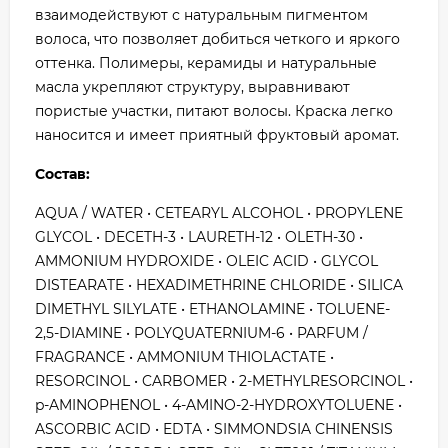
взаимодействуют с натуральным пигментом
волоса, что позволяет добиться четкого и яркого
оттенка. Полимеры, керамиды и натуральные
масла укрепляют структуру, выравнивают
пористые участки, питают волосы. Краска легко
наносится и имеет приятный фруктовый аромат.
Состав:
AQUA / WATER • CETEARYL ALCOHOL • PROPYLENE
GLYCOL • DECETH-3 • LAURETH-12 • OLETH-30 •
AMMONIUM HYDROXIDE • OLEIC ACID • GLYCOL
DISTEARATE • HEXADIMETHRINE CHLORIDE • SILICA
DIMETHYL SILYLATE • ETHANOLAMINE • TOLUENE-
2,5-DIAMINE • POLYQUATERNIUM-6 • PARFUM /
FRAGRANCE • AMMONIUM THIOLACTATE •
RESORCINOL • CARBOMER • 2-METHYLRESORCINOL •
p-AMINOPHENOL • 4-AMINO-2-HYDROXYTOLUENE •
ASCORBIC ACID • EDTA • SIMMONDSIA CHINENSIS