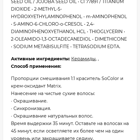
SEED OIL / JOJOBA SEED OIL • CI 77891 / TITANIUM
DIOXIDE • 2-METHYL-5-
HYDROXYETHYLAMINOPHENOL • m-AMINOPHENOL
• 5-AMINO-6-CHLORO-o-CRESOL • 2,4-
DIAMINOPHENOXYETHANOL HCL • THIOGLYCERIN •
2-OLEAMIDO-1,3-OCTADECANEDIOL • DIMETHICONE
• SODIUM METABISULFITE • TETRASODIUM EDTA.
Активные ингредиенты:
Керамиды
, ,
Способ применения:
Пропорции смешивания 1:1 краситель SoColor и
крем-оксидант Matrix.
Нанесение на чистые сухие волосы:
· Окрашивание.
· Синхронизация.
· Окрашивание натуральных волос.
Время выдержки 35 минут. Оставьте на волосах на
45 минут, если осветляете их более чем на один
уровень или закрашиваете седину.