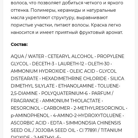
волоса, что позволяет добиться четкого и яркого
оттенка. Полимеры, керамиды и натуральные
масла укрепляют структуру, выравнивают
пористые участки, питают волосы. Краска легко
наносится и имеет приятный фруктовый аромат.
Состав:
AQUA / WATER • CETEARYL ALCOHOL • PROPYLENE
GLYCOL • DECETH-3 • LAURETH-12 • OLETH-30 •
AMMONIUM HYDROXIDE • OLEIC ACID • GLYCOL
DISTEARATE • HEXADIMETHRINE CHLORIDE • SILICA
DIMETHYL SILYLATE • ETHANOLAMINE • TOLUENE-
2,5-DIAMINE • POLYQUATERNIUM-6 • PARFUM /
FRAGRANCE • AMMONIUM THIOLACTATE •
RESORCINOL • CARBOMER • 2-METHYLRESORCINOL •
p-AMINOPHENOL • 4-AMINO-2-HYDROXYTOLUENE •
ASCORBIC ACID • EDTA • SIMMONDSIA CHINENSIS
SEED OIL / JOJOBA SEED OIL • CI 77891 / TITANIUM
DIOXIDE • 2-METHYL-5-