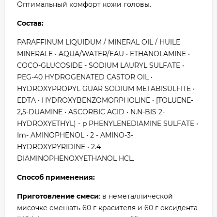
Оптимальный комфорт кожи головы.
Состав:
PARAFFINUM LIQUIDUM / MINERAL OIL / HUILE
MINERALE • AQUA/WATER/EAU • ETHANOLAMINE •
COCO-GLUCOSIDE - SODIUM LAURYL SULFATE •
PEG-40 HYDROGENATED CASTOR OIL •
HYDROXYPROPYL GUAR SODIUM METABISULFITE •
EDTA • HYDROXYBENZOMORPHOLINE • [TOLUENE-
2,5-DUAMINE • ASCORBIC ACID • N.N-BIS 2-
HYDROXYETHYL) - p PHENYLENEDIAMINE SULFATE •
Im- AMINOPHENOL • 2 - AMINO-3-
HYDROXYPYRIDINE • 2.4-
DIAMINOPHENOXYETHANOL HCL.
Способ применения:
Приготовление смеси
: в неметаллической
мисочке смешать 60 г красителя и 60 г оксидента