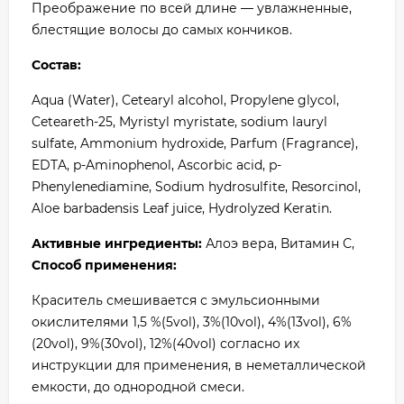
Преображение по всей длине — увлажненные,
блестящие волосы до самых кончиков.
Состав:
Aqua (Water), Cetearyl alcohol, Propylene glycol,
Ceteareth-25, Myristyl myristate, sodium lauryl
sulfate, Ammonium hydroxide, Parfum (Fragrance),
EDTA, p-Aminophenol, Ascorbic acid, p-
Phenylenediamine, Sodium hydrosulfite, Resorcinol,
Aloe barbadensis Leaf juice, Hydrolyzed Keratin.
Активные ингредиенты:
Алоэ вера, Витамин С,
Способ применения:
Краситель смешивается с эмульсионными
окислителями 1,5 %(5vol), 3%(10vol), 4%(13vol), 6%
(20vol), 9%(30vol), 12%(40vol) согласно их
инструкции для применения, в неметаллической
емкости, до однородной смеси.