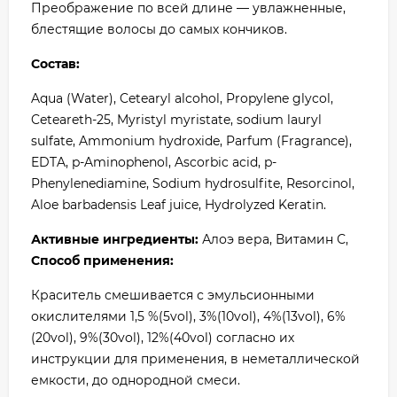
Преображение по всей длине — увлажненные,
блестящие волосы до самых кончиков.
Состав:
Aqua (Water), Cetearyl alcohol, Propylene glycol,
Ceteareth-25, Myristyl myristate, sodium lauryl
sulfate, Ammonium hydroxide, Parfum (Fragrance),
EDTA, p-Aminophenol, Ascorbic acid, p-
Phenylenediamine, Sodium hydrosulfite, Resorcinol,
Aloe barbadensis Leaf juice, Hydrolyzed Keratin.
Активные ингредиенты:
Алоэ вера, Витамин С,
Способ применения:
Краситель смешивается с эмульсионными
окислителями 1,5 %(5vol), 3%(10vol), 4%(13vol), 6%
(20vol), 9%(30vol), 12%(40vol) согласно их
инструкции для применения, в неметаллической
емкости, до однородной смеси.