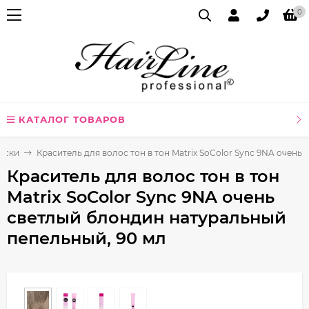
0
КАТАЛОГ ТОВАРОВ
аски
Краситель для волос тон в тон Matrix SoColor Sync 9NA очен
Краситель для волос тон в тон
Matrix SoColor Sync 9NA очень
светлый блондин натуральный
пепельный, 90 мл