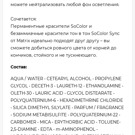
можете нейтрализовать любой фон осветления.
Сочетается:
Перманентные красители SoColor и
безаммиачные красители тон в тон SoColor Sync
от Matrix идеально подходят друг другу – вы
сможете добиться ровного цвета от корней до
кончиков, стойкого и не тускнеющего.
Состав:
AQUA / WATER • CETEARYL ALCOHOL • PROPYLENE
GLYCOL • DECETH-3 • LAURETH-12 • ETHANOLAMINE •
OLETH-30 • LAURIC ACID • GLYCOL DISTEARATE •
POLYQUATERNIUM-6 • HEXADIMETHRINE CHLORIDE
• SILICA DIMETHYL SILYLATE • PARFUM / FRAGRANCE
• SODIUM METABISULFITE • POLYQUATERNIUM-22 •
CARBOMER • MICA • ERYTHORBIC ACID • TOLUENE-
2,5-DIAMINE • EDTA • m-AMINOPHENOL •