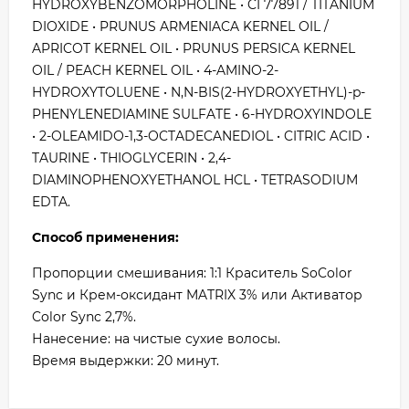
HYDROXYBENZOMORPHOLINE • CI 77891 / TITANIUM
DIOXIDE • PRUNUS ARMENIACA KERNEL OIL /
APRICOT KERNEL OIL • PRUNUS PERSICA KERNEL
OIL / PEACH KERNEL OIL • 4-AMINO-2-
HYDROXYTOLUENE • N,N-BIS(2-HYDROXYETHYL)-p-
PHENYLENEDIAMINE SULFATE • 6-HYDROXYINDOLE
• 2-OLEAMIDO-1,3-OCTADECANEDIOL • CITRIC ACID •
TAURINE • THIOGLYCERIN • 2,4-
DIAMINOPHENOXYETHANOL HCL • TETRASODIUM
EDTA.
Способ применения:
Пропорции смешивания: 1:1 Краситель SoColor
Sync и Крем-оксидант MATRIX 3% или Активатор
Color Sync 2,7%.
Нанесение: на чистые сухие волосы.
Время выдержки: 20 минут.