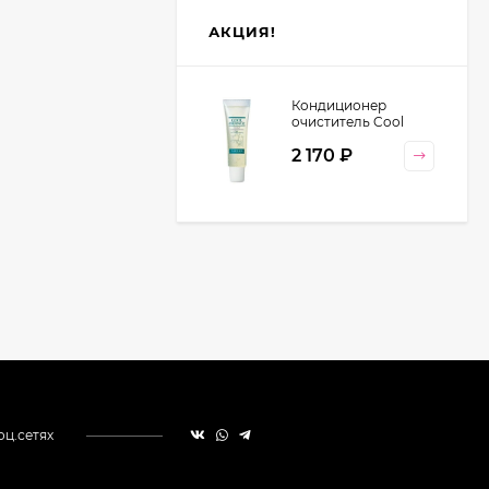
АКЦИЯ!
Кондиционер
очиститель Cool
Orange Lebel
2 170
₽
Cosmetics, 130 гр
оц.сетях