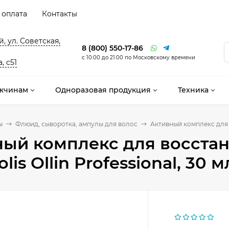
 оплата
Контакты
, ул. Советская,
8 (800) 550-17-86
с 10:00 до 21:00 по Московскому времени
, с51
жчинам
Одноразовая продукция
Техника
ы
Флюид, сыворотка, ампулы для волос
Активный комплекс для во
ый комплекс для восстано
is Ollin Professional, 30 м