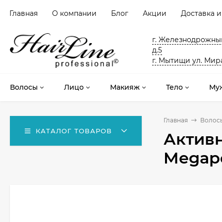
Главная
О компании
Блог
Акции
Доставка и
г. Железнодрожный
д.5
г. Мытищи ул. Мира
Волосы
Лицо
Макияж
Тело
Му
Главная
Волос
КАТАЛОГ ТОВАРОВ
Активн
Megapol