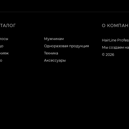
АТАЛОГ
О КОМПА
лосы
Мужчинам
HairLine Profe
цо
Одноразовая продукция
Мы создаем на
кияж
Техника
© 2026
ло
Аксессуары