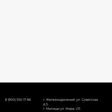
8 (800) 550-17-86
г. Железнодрожный, ул. Советская,
д.5
г. Мытищи ул. Мира, с51