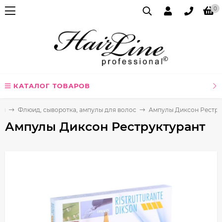
0
КАТАЛОГ ТОВАРОВ
сы
Флюид, сыворотка, ампулы для волос
Ампулы Диксон Рестру
Ампулы Диксон Реструктурант