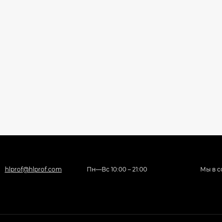
hlprof@hlprof.com
Пн—Вс 10:00 – 21:00
Мы в с