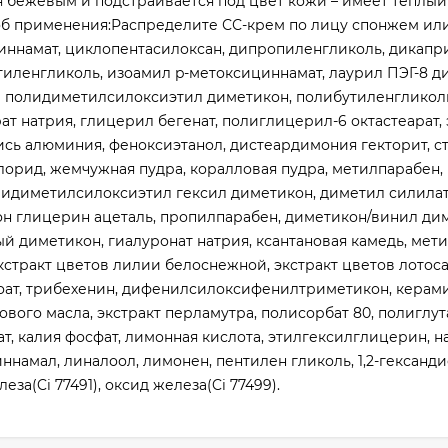
я бежевым и подстраивается под цвет кожи – имеет тёплый
особ применения:Распределите СС-крем по лицу спонжем ил
ициннамат, циклопентасилоксан, дипропиленгликоль, дикап
тиленгликоль, изоамил p-метоксициннамат, лаурил ПЭГ-8 д
-9 полидиметилсилоксиэтил диметикон, полибутиленгликоль
т натрия, глицерил бегенат, полиглицерил-6 октастеарат, 
кись алюминия, феноксиэтанол, дистеардимония гекторит, с
лорид, жемчужная пудра, коралловая пудра, метилпарабен, 
лидиметилсилоксиэтил гексил диметикон, диметил силила
тон глицерин ацеталь, пропилпарабен, диметикон/винил ди
й диметикон, гиалуронат натрия, ксантановая камедь, мети
экстракт цветов лилии белоснежной, экстракт цветов лотоса
нзоат, трибехенин, дифенилсилоксифенилтриметикон, керами
вого масла, экстракт перламутра, полисорбат 80, полиглут
т, калия фосфат, лимонная кислота, этилгексилглицерин, н
иннамал, линалоол, лимонен, пентилен гликоль, 1,2-гександи
за(Ci 77491), оксид железа(Ci 77499).