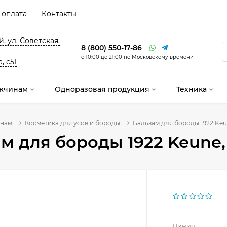
 оплата
Контакты
, ул. Советская,
8 (800) 550-17-86
с 10:00 до 21:00 по Московскому времени
, с51
жчинам
Одноразовая продукция
Техника
нам
Косметика для усов и бороды
Бальзам для бороды 1922 Keu
м для бороды 1922 Keune,
Линия