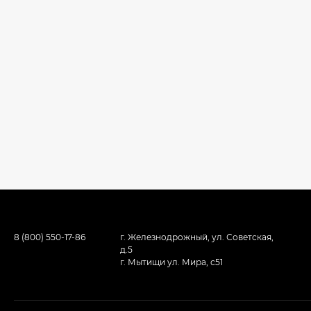
8 (800) 550-17-86
г. Железнодрожный, ул. Советская,
д.5
г. Мытищи ул. Мира, с51