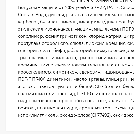
контакте с кожей становитс
Бонусом – защита от УФ-лучей – SPF 32, PA ++. Сп
Состав: Вода, диоксид титана, этилгексил метокс
карбонат, бутиленгликоль дикаприлат/дикапрат, бу
этилгексил изононаноат, ниацинамид, лаурил ПЭГ
сополимер, фенилтриметикон, хлорид натрия, цитра
портулака огородного, слюда, диоксид кремния, о
гекторит, лизат бифидобактерий, висмута оксидо-х
триэтоксикаприлилсилан, триэтоксисилилэтил по
кремния, циклогексасилоксан, ментил лактат, мен
кроссполимер, симетикон, аденозин, гидрированны
ПЭГ/ППГ-10/1 диметикон, масло арганы, глицерин, 
экстракт цветов кувшинки белой, С12-15 алкил бе
пальмитоил олигопептид, ПЭГ-10 фитостеролы рапсо
гидролизованное просо обыкновенное, калия сорба
бензоат, платиновая пудра, ароматизатор, гексил ц
каприлилгликоль, оксид железа(Ci 77492), оксид желе