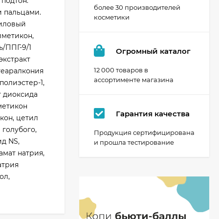
 подтон.
более 30 производителей
и пальцами.
косметики
риловый
иметикон,
/ППГ-9/1
Огромный каталог
экстракт
12 000 товаров в
теаралкония
ассортименте магазина
полиэстер-1,
т диоксида
метикон
Гарантия качества
кон, цетил
 голубого,
Продукция сертифицирована
д NS,
и прошла тестирование
амат натрия,
атрия
ол,