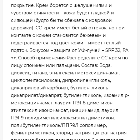
покрытие. Крем борется с шелушениями и
чувством стянутости – кожа будет гладкой и
сияющей (будто бы ты сбежала с ковровой
дорожки). CC-крем имеет белый оттенок, но при
контакте с кожей становится бежевым и
подстраивается под цвет кожи – имеет тёплый
подтон. Бонусом – защита от УФ-лучей – SPF 32, PA
++. Способ применения:Распределите СС-крем по
лицу спонжем или пальцами. Состав: Вода,
диоксид титана, этилгексил метоксициннамат,
циклопентасилоксан, дипропиленгликоль,
дикаприловый карбонат, бутиленгликоль
дикаприлат/дикапрат, бутиленгликоль, изоамил p-
метоксициннамат, лаурил ПЭГ-8 диметикон,
этилгексил изононаноат, ниацинамид, лаурил
ПЭГ-9 полидиметилсилоксиэтил диметикон,
полибутиленгликоль/ППГ-9/1 сополимер,
фенилтриметикон, хлорид натрия, цитрат натрия,