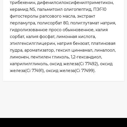
трибехенин, дифенилсилоксифенилтриметикон,
керамид NS, пальмитоил олигопептид, ПЭГ-10
фитостеролы рапсового масла, экстракт
перламутра, полисорбат 80, полиглутамат натрия,
гидролизованное просо обыкновенное, калия
сорбат, калия фосфат, лимонная кислота,
этилгексилглицерин, натрия бензоат, платиновая
пудра, ароматизатор, гексил циннамал, линалоол,
лимонен, пентилен гликоль, 1,2-гександиол,
каприлилгликоль, оксид железа(Ci 77492), оксид
железа(Ci 77491), оксид железа(Ci 77499).