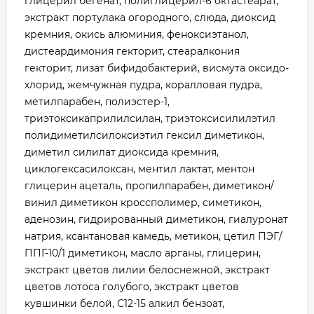
глицерил бегенат, полиглицерил-6 октастеарат,
экстракт портулака огородного, слюда, диоксид
кремния, окись алюминия, феноксиэтанол,
дистеардимония гекторит, стеаралкония
гекторит, лизат бифидобактерий, висмута оксидо-
хлорид, жемчужная пудра, коралловая пудра,
метилпарабен, полиэстер-1,
триэтоксикаприлилсилан, триэтоксисилилэтил
полидиметилсилоксиэтил гексил диметикон,
диметил силилат диоксида кремния,
циклогексасилоксан, ментил лактат, ментон
глицерин ацеталь, пропилпарабен, диметикон/
винил диметикон кроссполимер, симетикон,
аденозин, гидрированный диметикон, гиалуронат
натрия, ксантановая камедь, метикон, цетил ПЭГ/
ППГ-10/1 диметикон, масло арганы, глицерин,
экстракт цветов лилии белоснежной, экстракт
цветов лотоса голубого, экстракт цветов
кувшинки белой, С12-15 алкил бензоат,