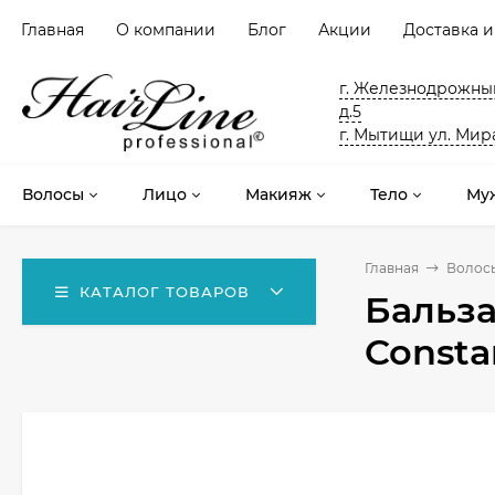
Главная
О компании
Блог
Акции
Доставка и
г. Железнодрожный
д.5
г. Мытищи ул. Мира
Волосы
Лицо
Макияж
Тело
Му
Главная
Волос
КАТАЛОГ ТОВАРОВ
Бальза
Consta