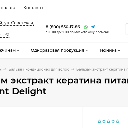
 оплата
Контакты
, ул. Советская,
8 (800) 550-17-86
с 10:00 до 21:00 по Московскому времени
, с51
жчинам
Одноразовая продукция
Техника
ы
Бальзам, кондиционер для волос
Бальзам экстракт кератина п
м экстракт кератина пита
nt Delight