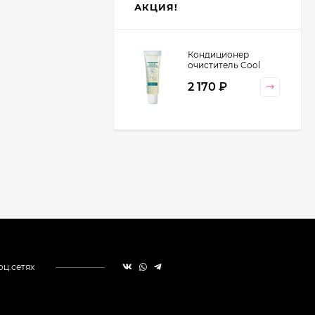
АКЦИЯ!
Кондиционер
очиститель Cool
Orange Lebel
2 170
₽
Cosmetics, 130 гр
оц.сетях