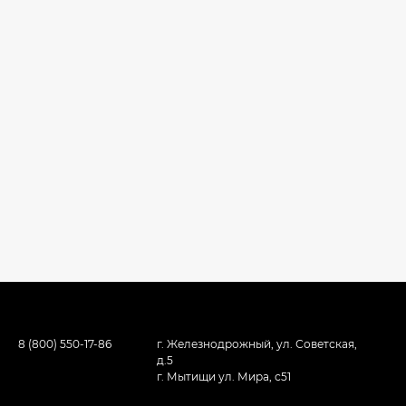
8 (800) 550-17-86
г. Железнодрожный, ул. Советская,
д.5
г. Мытищи ул. Мира, с51