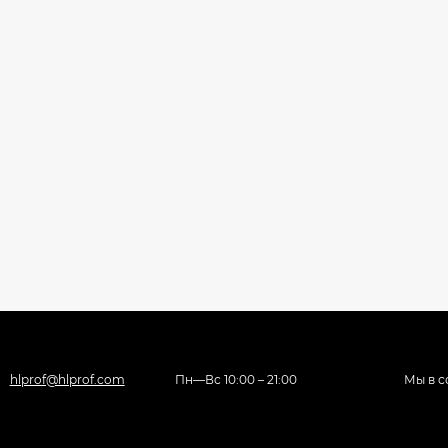
hlprof@hlprof.com
Пн—Вс 10:00 – 21:00
Мы в с