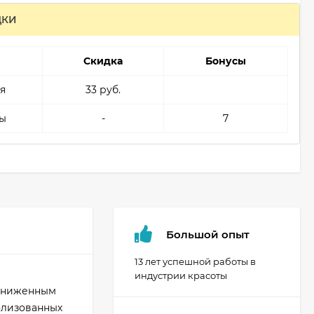
ДКИ
Скидка
Бонусы
я
33 руб.
ы
-
7
Большой опыт
13 лет успешной работы в
индустрии красоты
пониженным
олизованных