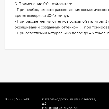
6. Применение 0.0 – хайлайтер:
- При необходимости рассветления косметического 
время выдержки 30-45 минут.
- При рассветлении оттенков основной палитры: 3 (
окрашивании созданным оттенком 1:1, при тонирован
- При осветлении натуральных волос до 4-х тонов, 
8 (800) 550-17-86
г. Железнодрожный, ул. Советская,
д.5
г. Мытищи ул. Мира, с51