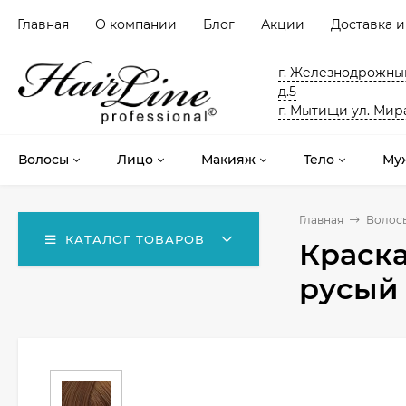
Главная
О компании
Блог
Акции
Доставка и
г. Железнодрожный
д.5
г. Мытищи ул. Мира
Волосы
Лицо
Макияж
Тело
Му
Главная
Волос
КАТАЛОГ ТОВАРОВ
Краска
русый 