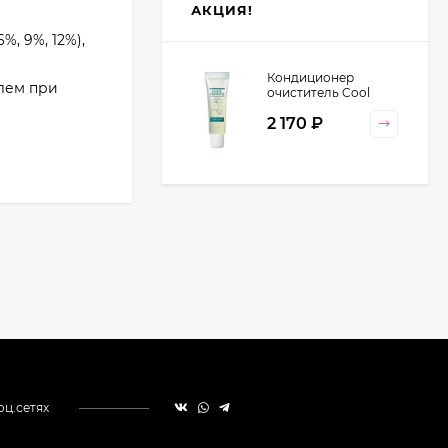
АКЦИЯ!
, 9%, 12%),
Кондиционер
елем при
очиститель Cool
Orange Lebel
2 170
₽
Cosmetics, 130 гр
оц.сетях