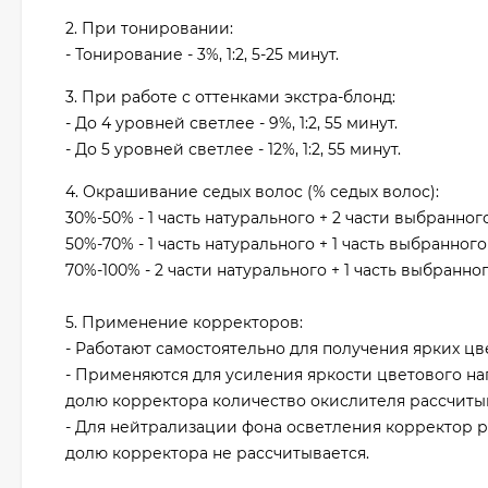
2. При тонировании:
- Тонирование - 3%, 1:2, 5-25 минут.
3. При работе с оттенками экстра-блонд:
- До 4 уровней светлее - 9%, 1:2, 55 минут.
- До 5 уровней светлее - 12%, 1:2, 55 минут.
4. Окрашивание седых волос (% седых волос):
30%-50% - 1 часть натурального + 2 части выбранного о
50%-70% - 1 часть натурального + 1 часть выбранного о
70%-100% - 2 части натурального + 1 часть выбранного 
5. Применение корректоров:
- Работают самостоятельно для получения ярких цве
- Применяются для усиления яркости цветового нап
долю корректора количество окислителя рассчитыва
- Для нейтрализации фона осветления корректор р
долю корректора не рассчитывается.