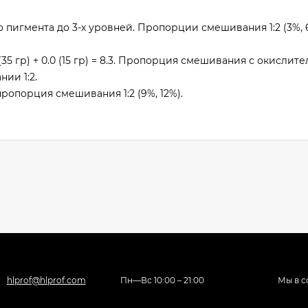
пигмента до 3-х уровней. Пропорции смешивания 1:2 (3%, 6%
35 гр) + 0.0 (15 гр) = 8.3. Пропорция смешивания с окислит
ии 1:2.
пропорция смешивания 1:2 (9%, 12%).
hlprof@hlprof.com
Пн—Вс 10:00 – 21:00
Мы в с