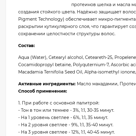
протеинов шелка и масла м
создания стойкого цвета. Надёжно защищает волос
Pigment Technology) обеспечивает микро-пигмен
раскрытии кутикулярного слоя, что гарантирует с
сохранении целостности структуры волос.
Состав:
Aqua (Water), Cetearyl alcohol, Ceteareth-25, Propele
Cocamidopropyl betaine, Polyquternium-7, Ascorbic aci
Macadamia Ternifolia Seed Oil, Alpha-isomethyl ionone
Активные ингредиенты:
Масло макадамии, Проте
Способ применения:
1. При работе с основной палитрой:
- Тон в тон или темнее - 3%, 1:1, 30-35 минут.
- На 1 уровень светлее - 6%, 1:1, 35 минут.
- На 2 уровня светлее - 9%, 1:1, 35-40 минут.
- На 3 уровня светлее - 12%, 1:1, 40-45 минут.