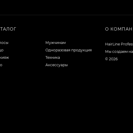
АТАЛОГ
О КОМПА
лосы
Мужчинам
HairLine Profe
цо
Одноразовая продукция
Мы создаем на
кияж
Техника
© 2026
ло
Аксессуары