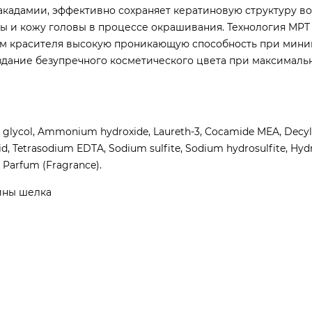
акадамии, эффективно сохраняет кератиновую структуру во
ы и кожу головы в процессе окрашивания. Технология MPT 
там красителя высокую проникающую способность при мин
оздание безупречного косметического цвета при максималь
ne glycol, Ammonium hydroxide, Laureth-3, Cocamide MEA, Decyl 
d, Tetrasodium EDTA, Sodium sulfite, Sodium hydrosulfite, Hydro
, Parfum (Fragrance).
ины шелка