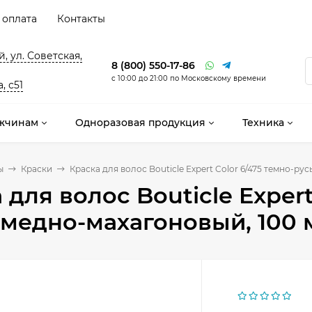
 оплата
Контакты
, ул. Советская,
8 (800) 550-17-86
с 10:00 до 21:00 по Московскому времени
, с51
жчинам
Одноразовая продукция
Техника
ы
Краски
Краска для волос Bouticle Expert Color 6/475 темно-ру
 для волос Bouticle Expert
медно-махагоновый, 100 